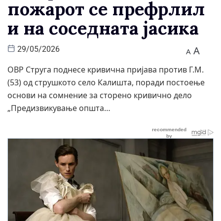
пожарот се префрлил
и на соседната јасика
A
29/05/2026
A
ОВР Струга поднесе кривична пријава против Г.М.
(53) од струшкото село Калишта, поради постоење
основи на сомнение за сторено кривично дело
„Предизвикување општа…