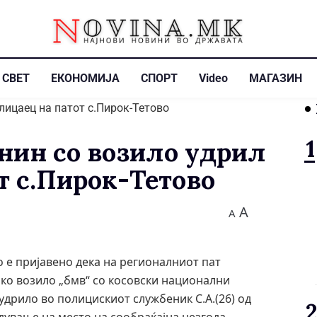
СВЕТ
ЕКОНОМИЈА
СПОРТ
Video
МАГАЗИН
нин со возило удрил
т с.Пирок-Тетово
A
A
во е пријавено дека на регионалниот пат
чко возило „бмв“ со косовски национални
 удрило во полицискиот службеник С.А.(26) од