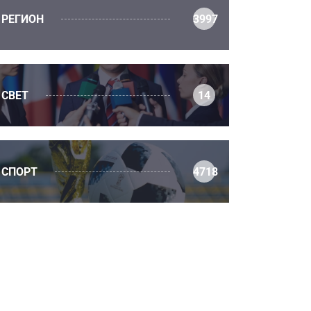
РЕГИОН
3997
СВЕТ
14
СПОРТ
4718