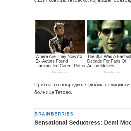
с.Шипковица, тетовско, кој вршел обезбе
Притоа, со повреди се здобил полициски
болница Тетово.