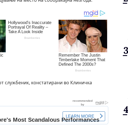
дување на место на сообраќајна незгода.
от службеник, констатирани во Клиничка