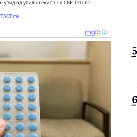
е увид од увидна екипа од СВР Тетово.