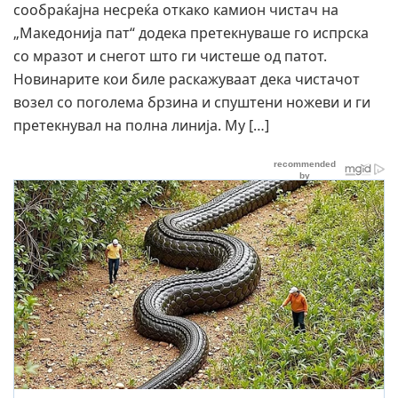
сообраќајна несреќа откако камион чистач на
„Македонија пат“ додека претекнуваше го испрска
со мразот и снегот што ги чистеше од патот.
Новинарите кои биле раскажуваат дека чистачот
возел со поголема брзина и спуштени ножеви и ги
претекнувал на полна линија. Му […]