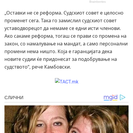
„Оставки не се реформа. Судскиот совет е целосно
променет сега. Така го замислил судскиот совет
уставодворецот да немаме се едни исти членови.
Ако сакаме реформа, тогаш се прави со промена на
закон, со намалување на мандат, а само персонални
промени нема ништо. Која е гаранцијата дека
новите судии ќе придонесат за подобрување на
судството“, рече Камбовски.