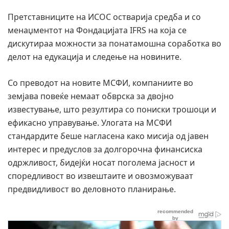
Претставниците на ИСОС остварија средба и со
менаџментот на Фондацијата IFRS на која се
дискутираа можности за понатамошна соработка во
делот на едукација и следење на новините.
Со преводот на новите МСФИ, компаниите во
земјава повеќе немаат обврска за двојно
известување, што резултира со пониски трошоци и
ефикасно управување. Улогата на МСФИ
стандардите беше нагласена како мисија од јавен
интерес и предуслов за долгорочна финансиска
одржливост, бидејќи носат поголема јасност и
споредливост во извештаите и овозможуваат
предвидливост во деловното планирање.