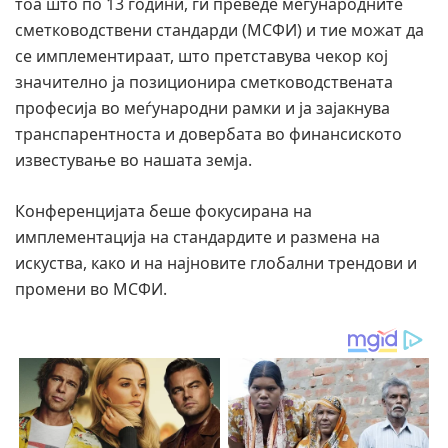
тоа што по 13 години, ги преведе меѓународните
сметководствени стандарди (МСФИ) и тие можат да
се имплементираат, што претставува чекор кој
значително ја позиционира сметководствената
професија во меѓународни рамки и ја зајакнува
транспарентноста и довербата во финансиското
известување во нашата земја.
Конференцијата беше фокусирана на
имплементација на стандардите и размена на
искуства, како и на најновите глобални трендови и
промени во МСФИ.