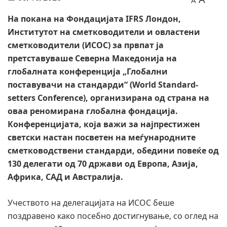
A
На покана на Фондацијата IFRS Лондон,
Институтот на сметководители и овластени
сметководители (ИСОС) за првпат ја
претставуваше Северна Македонија на
глобалната конференција „Глобални
поставувачи на стандарди“ (World Standard-
setters Conference), организирана од страна на
оваа реномирана глобална фондација.
Конференцијата, која важи за најпрестижен
светски настан посветен на меѓународните
сметководствени стандарди, обедини повеќе од
130 делегати од 70 држави од Европа, Азија,
Африка, САД и Австралија.
Учеството на делегацијата на ИСОС беше
поздравено како посебно достигнување, со оглед на