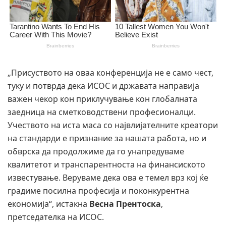
„Присуството на оваа конференција не е само чест,
туку и потврда дека ИСОС и државата направија
важен чекор кон приклучување кон глобалната
заедница на сметководствени професионалци.
Учеството на иста маса со највлијателните креатори
на стандарди е признание за нашата работа, но и
обврска да продолжиме да го унапредуваме
квалитетот и транспарентноста на финансиското
известување. Веруваме дека ова е темел врз кој ќе
градиме посилна професија и поконкурентна
економија“, истакна
Весна Прентоска
,
претседателка на ИСОС.