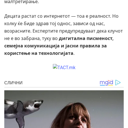
малтретирање.
Децата растат со интернетот — тоа е реалност. Но
колку ќе биде здрав тој однос, зависи од нас,
возрасните. Експертите предупредуваат дека клучот
не е во забрана, туку во
дигитална писменост,
семејна комуникација и јасни правила за
користење на технологијата
.