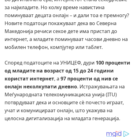
за најмладите. Но колку време навистина
поминуваат децата онлајн – и дали тоа е премногу?
Новите податоци покажуваат дека во Северна
Македонија речиси секое дете има пристап до
интернет, а младите поминуваат часови дневно на
мобилен телефон, компјутер или таблет.
Според податоците на УНИЦЕФ, дури
100 проценти
од младите на возраст од 15 до 24 години
користат интернет
, а
97 проценти од нив се
онлајн неколкупати дневно
. Истражувањата на
Меѓународната телекомуникациска унија (ITU)
потврдуваат дека и основците сè почесто играат,
учат и комуницираат онлајн, што укажува на
целосна дигитализација на младата генерација.