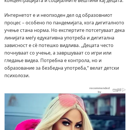
концентрацијата и социјалните вештини кај децата.
Интернетот е и неопходен дел од образовниот
процес – особено по пандемијата, кога дигиталното
учење стана норма. Но експертите потсетуваат дека
линијата меѓу едукативна употреба и дигитална
зависност е сè потешко видлива. „Децата често
почнуваат со учење, а завршуваат со игри или
гледање видеа. Потребна е контрола, но и
образование за безбедна употреба,“ велат детски
психолози.