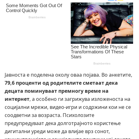
Јавноста е поделена околу оваа појава. Во анкетите,
79,6 проценти од родителите сметаат дека
децата поминуваат премногу време на
интернет
, а особено ги загрижува изложеноста на
социјални мрежи, видео-игри и содржини кои не се
соодветни за возраста. Психолозите
предупредуваат дека долготрајното користење
дигитални уреди може да влијае врз сонот,