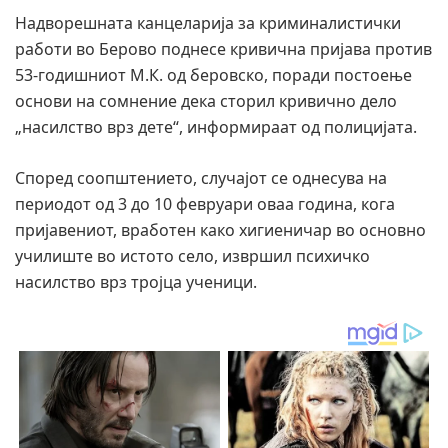
Надворешната канцеларија за криминалистички
работи во Берово поднесе кривична пријава против
53-годишниот М.К. од беровско, поради постоење
основи на сомнение дека сторил кривично дело
„насилство врз дете“, информираат од полицијата.
Според соопштението, случајот се однесува на
периодот од 3 до 10 февруари оваа година, кога
пријавениот, вработен како хигиеничар во основно
училиште во истото село, извршил психичко
насилство врз тројца ученици.