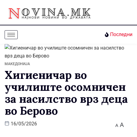
Последни
МАКЕДОНИЈА
Хигиеничар во
училиште осомничен
за насилство врз деца
во Берово
A
16/05/2026
A