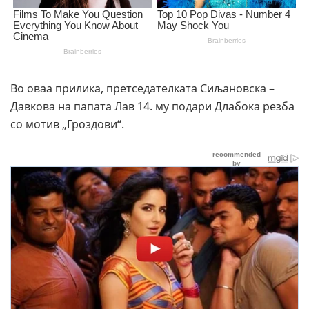
Во оваа прилика, претседателката Сиљановска –
Давкова на папата Лав 14. му подари Длабока резба
со мотив „Гроздови“.