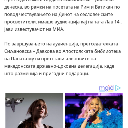
денеска, во рамки на посетата на Рим и Ватикан по
повод чествувањето на Денот на сесловенските
просветители, имаше аудиенција кај папата Лав 14.,
јави известувачот на МИА.
По завршувањето на аудиенција, претседателката
Сиљановска – Давкова во Апостолската библиотека
на Папата му ги претстави членовите на
македонската државно-црковна делегација, каде
што разменија и пригодни подароци.