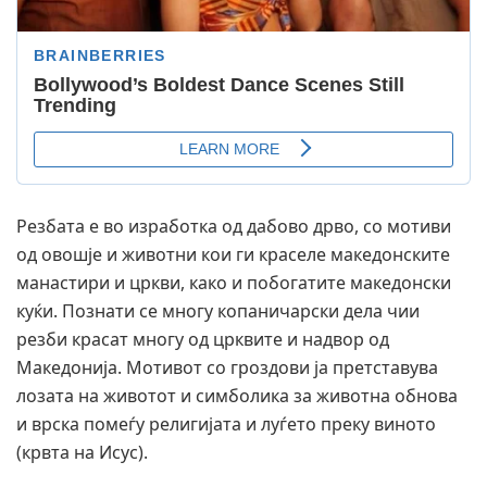
Резбата е во изработка од дабово дрво, со мотиви
од овошје и животни кои ги краселе македонските
манастири и цркви, како и побогатите македонски
куќи. Познати се многу копаничарски дела чии
резби красат многу од црквите и надвор од
Македонија. Мотивот со гроздови ја претставува
лозата на животот и симболика за животна обнова
и врска помеѓу религијата и луѓето преку виното
(крвта на Исус).