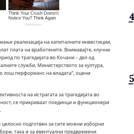
емање реализација на капиталните инвестиции,
лат плата на вработените. Внимавајте, клучни
риод по трагедијата во Кочани – дел од
јалните служби, Министерството за култура,
о лош перформанс на владата“, оцени
ективноста на истрагата за трагедијата во
орност, се прикриваат поединци и функционери
.
е целосно подготвен за сите можни изборни
збори, така и за евентуални предвремени