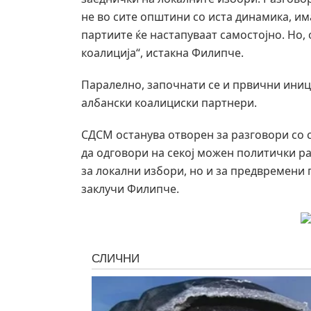
не во сите општини со иста динамика, и
партиите ќе настапуваат самостојно. Но,
коалиција“, истакна Филипче.
Паралелно, започнати се и првични иниц
албански коалициски партнери.
СДСМ останува отворен за разговори со с
да одговори на секој можен политички р
за локални избори, но и за предвремени 
заклучи Филипче.