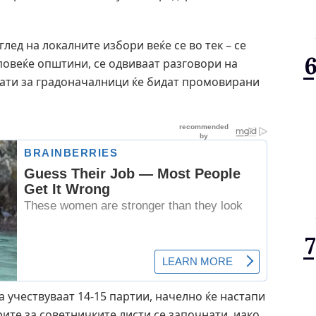
лед на локалните избори веќе се во тек – се
повеќе општини, се одвиваат разговори на
дати за градоначалници ќе бидат промовирани
а учествуваат 14-15 партии, начелно ќе настапи
ите за советничките листи се започнати, иако