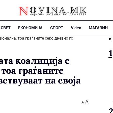
СВЕТ
ЕКОНОМИЈА
СПОРТ
Video
МАГАЗИН
та коалиција е
тоа граѓаните
вствуваат на своја
A
A