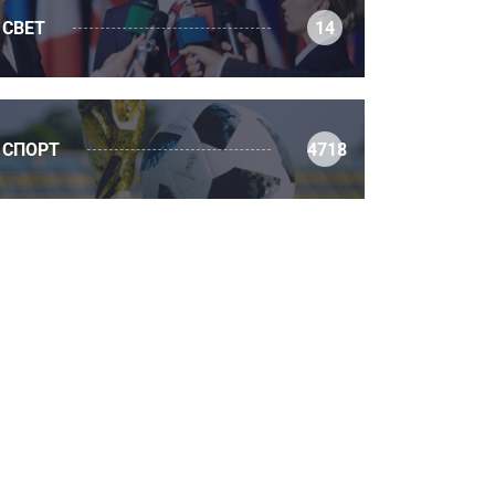
СВЕТ
14
СПОРТ
4718