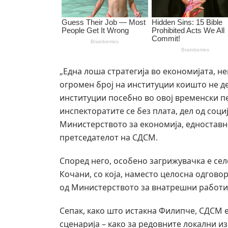
„Една лоша стратегија во економијата, н
огромен број на институции коишто не де
институции посебно во овој временски пе
инспекторатите се без плата, дел од соци
Министерството за економија, едноставн
претседателот на СДСМ.
Според него, особено загрижувачка е сел
Кочани, со која, наместо целосна одгов
од Министерството за внатрешни работи
Сепак, како што истакна Филипче, СДСМ 
сценарија – како за редовните локални и