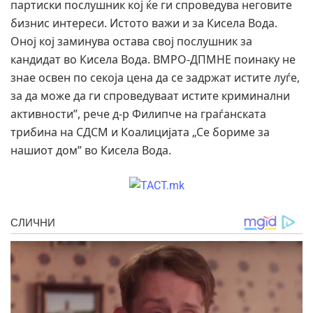
партиски послушник кој ќе ги спроведува неговите
бизнис интереси. Истото важи и за Кисела Вода.
Оној кој заминува остава свој послушник за
кандидат во Кисела Вода. ВМРО-ДПМНЕ поинаку не
знае освен по секоја цена да се задржат истите луѓе,
за да може да ги спроведуваат истите криминални
активности”, рече д-р Филипче на граѓанската
трибина на СДСМ и Коалицијата „Се бориме за
нашиот дом” во Кисела Вода.