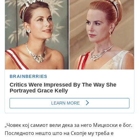
„Човек кој самиот вели дека за него Мицкоски е бог.
Последното нешто што на Скопје му треба е