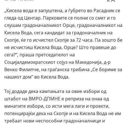
A
„Кисела вода е запуштена, а ѓубрето во Расадник се
гледа од Центар. Парковите се полни со смет и го
слушам градоначалникот Орце, градоначалникот на
Кисела Вода, сега кандидат за градоначалник на
Скопје, ќе го исчистел Скопје за 72 часа. Па зошто бе
не исчистиш Кисела Вода, Орце? Што правеше до
сега?”, праша претседателот на
Социјалдемократскиот сојуз на Македонија, д-р
Венко Филипче, на граѓанска трибина „Се бориме за
нашиот дом” во Кисела Вода.
Тој додаде дека кампањата за овие избори од
штабот на ВМРО-ДПМНЕ е реприза на онаа од
минатите избори, со исти мега лаги и проекти,
потенцирајќи дека на Скопје и на Кисела Вода не им
требаат нови неспособни градоначалници и