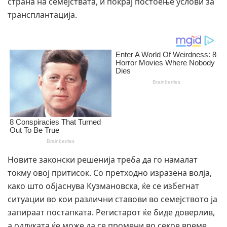
страна на семејствата, и покрај постоење услови за
трансплантација.
Новите законски решенија треба да го намалат
токму овој притисок. Со претходно изразена волја,
како што објаснува Кузмановска, ќе се избегнат
ситуации во кои различни ставови во семејството ја
запираат постапката. Регистарот ќе биде доверлив,
а одлуката ќе може да се промени во секое време.