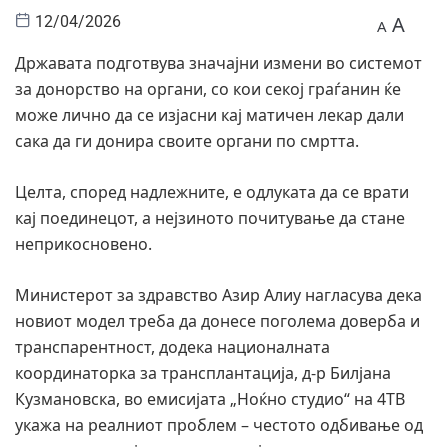
A
12/04/2026
A
Државата подготвува значајни измени во системот
за донорство на органи, со кои секој граѓанин ќе
може лично да се изјасни кај матичен лекар дали
сака да ги донира своите органи по смртта.
Целта, според надлежните, е одлуката да се врати
кај поединецот, а нејзиното почитување да стане
неприкосновено.
Министерот за здравство Азир Алиу нагласува дека
новиот модел треба да донесе поголема доверба и
транспарентност, додека националната
координаторка за трансплантација, д-р Билјана
Кузмановска, во емисијата „Ноќно студио“ на 4ТВ
укажа на реалниот проблем – честото одбивање од