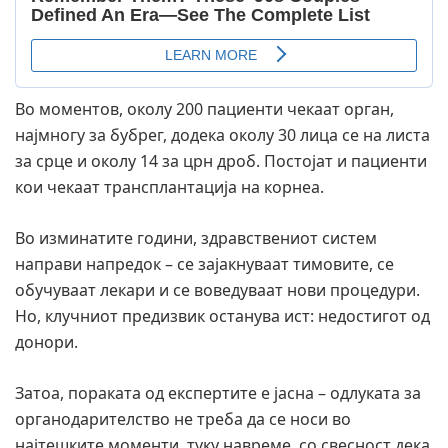
Во моментов, околу 200 пациенти чекаат орган,
најмногу за бубрег, додека околу 30 лица се на листа
за срце и околу 14 за црн дроб. Постојат и пациенти
кои чекаат трансплантација на корнеа.
Во изминатите години, здравствениот систем
направи напредок – се зајакнуваат тимовите, се
обучуваат лекари и се воведуваат нови процедури.
Но, клучниот предизвик останува ист: недостигот од
донори.
Затоа, пораката од експертите е јасна – одлуката за
органодарителство не треба да се носи во
најтешките моменти, туку навреме, со свесност дека