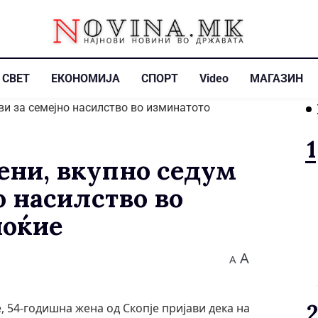
СВЕТ
ЕКОНОМИЈА
СПОРТ
Video
МАГАЗИН
ени, вкупно седум
о насилство во
ноќие
A
A
е, 54-годишна жена од Скопје пријави дека на