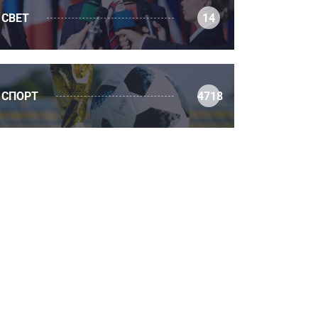
СВЕТ
14
СПОРТ
4718