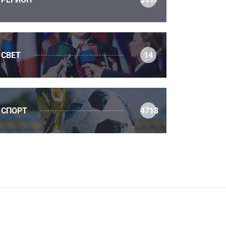
СВЕТ
14
СПОРТ
4718