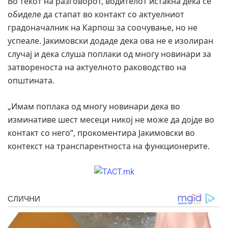
Во текот на разговорот, водителот истакна дека се
обиделе да стапат во контакт со актуелниот
градоначалник на Карпош за соочување, но не
успеале. Јакимовски додаде дека ова не е изолиран
случај и дека слуша поплаки од многу новинари за
затвореноста на актуелното раководство на
општината.
„Имам поплака од многу новинари дека во
изминативе шест месеци никој не може да дојде во
контакт со него“, прокоментира Јакимовски во
контекст на транспарентноста на функционерите.