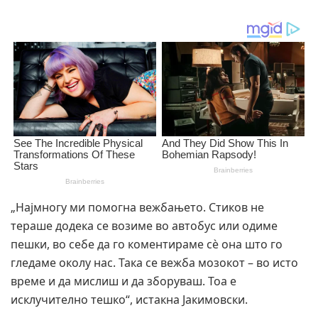
„Најмногу ми помогна вежбањето. Стиков не
тераше додека се возиме во автобус или одиме
пешки, во себе да го коментираме сè она што го
гледаме околу нас. Така се вежба мозокот – во исто
време и да мислиш и да зборуваш. Тоа е
исклучително тешко“, истакна Јакимовски.