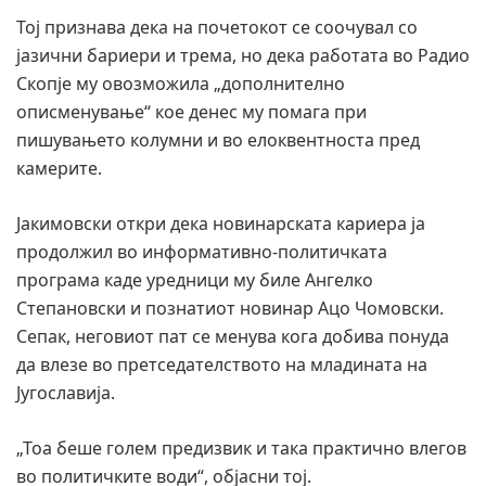
Тој признава дека на почетокот се соочувал со
јазични бариери и трема, но дека работата во Радио
Скопје му овозможила „дополнително
описменување“ кое денес му помага при
пишувањето колумни и во елоквентноста пред
камерите.
Јакимовски откри дека новинарската кариера ја
продолжил во информативно-политичката
програма каде уредници му биле Ангелко
Степановски и познатиот новинар Ацо Чомовски.
Сепак, неговиот пат се менува кога добива понуда
да влезе во претседателството на младината на
Југославија.
„Тоа беше голем предизвик и така практично влегов
во политичките води“, објасни тој.