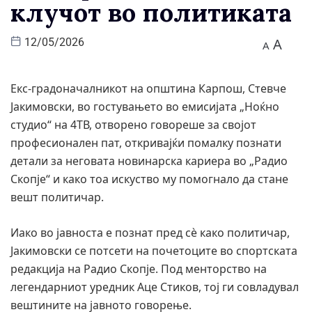
клучот во политиката
A
12/05/2026
A
Екс-градоначалникот на општина Карпош, Стевче
Јакимовски, во гостувањето во емисијата „Ноќно
студио“ на 4ТВ, отворено говореше за својот
професионален пат, откривајќи помалку познати
детали за неговата новинарска кариера во „Радио
Скопје“ и како тоа искуство му помогнало да стане
вешт политичар.
Иако во јавноста е познат пред сè како политичар,
Јакимовски се потсети на почетоците во спортската
редакција на Радио Скопје. Под менторство на
легендарниот уредник Аце Стиков, тој ги совладувал
вештините на јавното говорење.