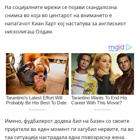
На социјалните мрежи се појави скандалозна
снимка во која во центарот на внимането е
напаѓачот Киан Харт кој настапува за англискиот
нисколигаш Олдам.
Имено, фудбалерот додека бил на базен со своите
пријатели во еден момент ги загубил нервите, па во
таа ситуација настрадала една повозрасна жена.