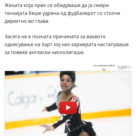
Жената која прво се обидуваше да ја смири
тензијата беше удрена од фудбалерот со столче
директно во глава.
Засега не е позната причината за ваквото
однесување на Харт кој низ кариерата настапуваше
за повеќе англиски нисколигаши.