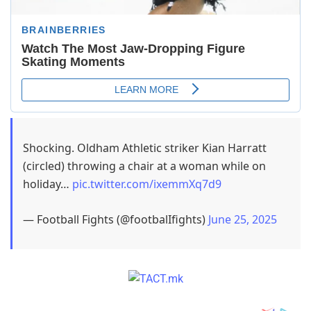
Shocking. Oldham Athletic striker Kian Harratt
(circled) throwing a chair at a woman while on
holiday…
pic.twitter.com/ixemmXq7d9
— Football Fights (@footbalIfights)
June 25, 2025