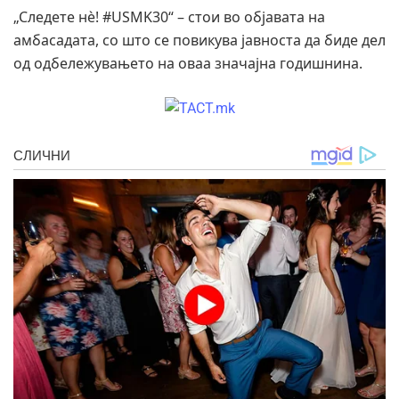
„Следете нè! #USMK30“ – стои во објавата на
амбасадата, со што се повикува јавноста да биде дел
од одбележувањето на оваа значајна годишнина.