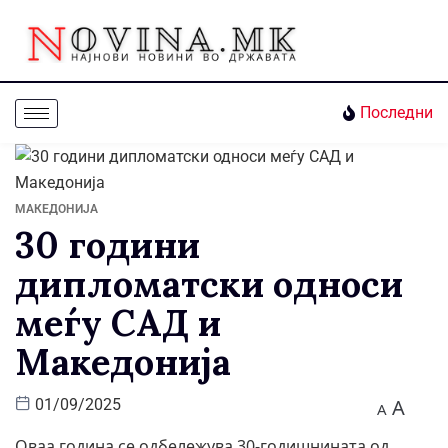
Последни
МАКЕДОНИЈА
30 години
дипломатски односи
меѓу САД и
Македонија
A
01/09/2025
A
Оваа година се одбележува 30-годишнината од