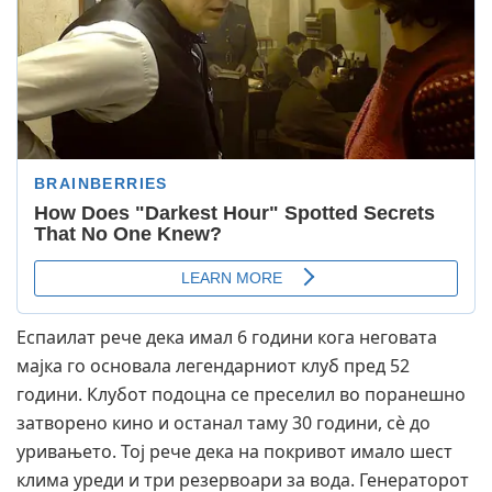
Еспаилат рече дека имал 6 години кога неговата
мајка го основала легендарниот клуб пред 52
години. Клубот подоцна се преселил во поранешно
затворено кино и останал таму 30 години, сè до
уривањето. Тој рече дека на покривот имало шест
клима уреди и три резервоари за вода. Генераторот