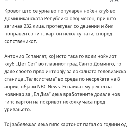
A
Кровот што се урна во популарен ноќен клуб во
Доминиканската Република овој месец, при што
загинаа 232 лица, протекувал со децении и бил
поправен со гипс картон неколку пати, според
сопственикот.
Антонио Еспаилат, кој исто така го води ноќниот
клуб „Џет Сет“ во главниот град Санто Доминго, го
даде своето прво интервју за локалната телевизиска
станица „Телесистема“ во среда по несреќата на 8
април, објави NBC News. Еспаилат му рекол на
новинар за „Ел Диа“ дека вработените додале нов
гипс картон на покривот неколку часа пред
уривањето.
Тој забележал дека гипс картонот паѓал со години од