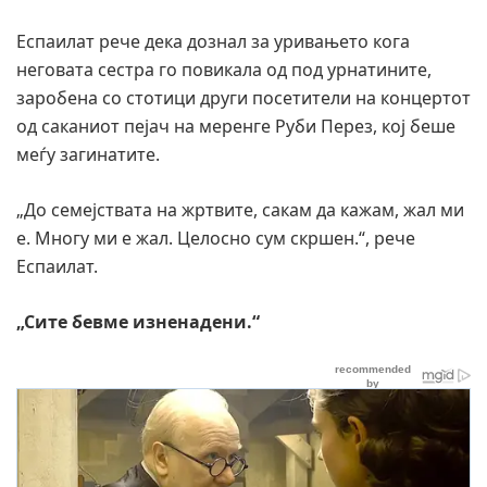
Еспаилат рече дека дознал за уривањето кога
неговата сестра го повикала од под урнатините,
заробена со стотици други посетители на концертот
од саканиот пејач на меренге Руби Перез, кој беше
меѓу загинатите.
„До семејствата на жртвите, сакам да кажам, жал ми
е. Многу ми е жал. Целосно сум скршен.“, рече
Еспаилат.
„Сите бевме изненадени.“