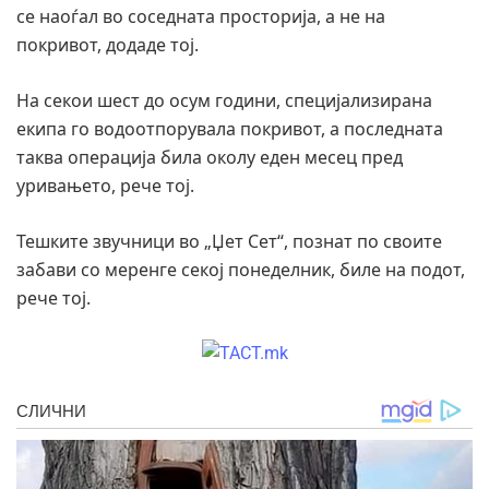
се наоѓал во соседната просторија, а не на
покривот, додаде тој.
На секои шест до осум години, специјализирана
екипа го водоотпорувала покривот, а последната
таква операција била околу еден месец пред
уривањето, рече тој.
Тешките звучници во „Џет Сет“, познат по своите
забави со меренге секој понеделник, биле на подот,
рече тој.