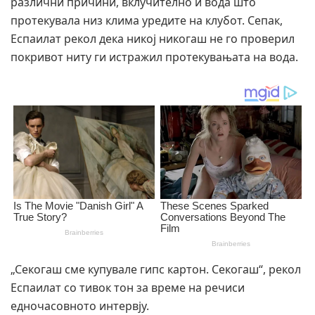
различни причини, вклучително и вода што
протекувала низ клима уредите на клубот. Сепак,
Еспаилат рекол дека никој никогаш не го проверил
покривот ниту ги истражил протекувањата на вода.
„Секогаш сме купувале гипс картон. Секогаш“, рекол
Еспаилат со тивок тон за време на речиси
едночасовното интервју.