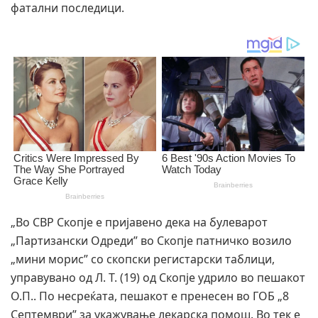
фатални последици.
„Во СВР Скопје е пријавено дека на булеварот
„Партизански Одреди” во Скопје патничко возило
„мини морис” со скопски регистарски таблици,
управувано од Л. Т. (19) од Скопје удрило во пешакот
О.П.. По несреќата, пешакот е пренесен во ГОБ „8
Септември” за укажување лекарска помош. Во тек е