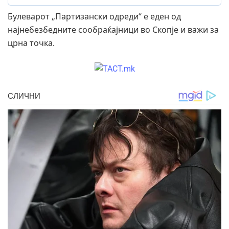
Булеварот „Партизански одреди“ е еден од
најнебезбедните сообраќајници во Скопје и важи за
црна точка.