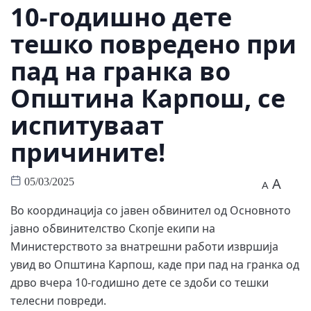
10-годишно дете
тешко повредено при
пад на гранка во
Општина Карпош, се
испитуваат
причините!
A
05/03/2025
A
Во координација со јавен обвинител од Основното
јавно обвинителство Скопје екипи на
Министерството за внатрешни работи извршија
увид во Општина Карпош, каде при пад на гранка од
дрво вчера 10-годишно дете се здоби со тешки
телесни повреди.