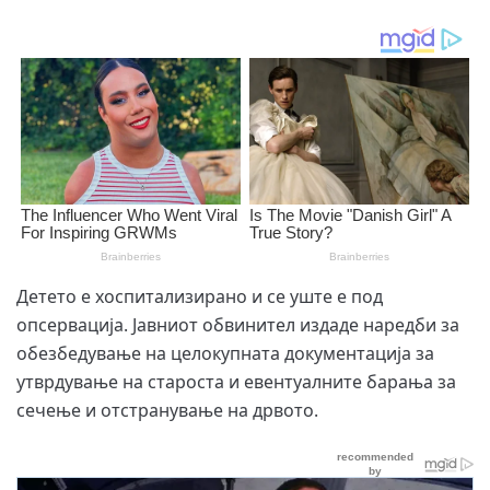
Детето е хоспитализирано и се уште е под
опсервација. Јавниот обвинител издаде наредби за
обезбедување на целокупната документација за
утврдување на староста и евентуалните барања за
сечење и отстранување на дрвото.