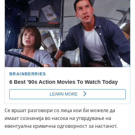
Се вршат разговори со лица кои би можеле да
имаат сознанија во насока на утврдување на
евентуална кривична одговорност за настанот.