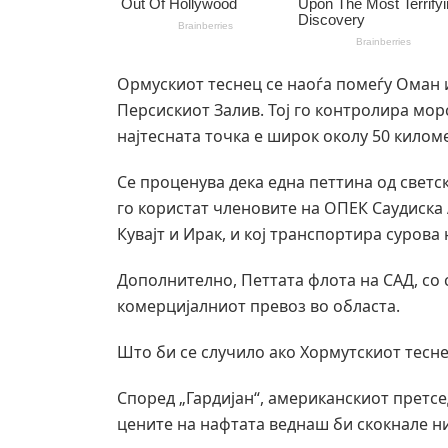
Ормускиот теснец се наоѓа помеѓу Оман 
Персискиот Залив. Тој го контролира морс
најтесната точка е широк околу 50 килом
Се проценува дека една петтина од светс
го користат членовите на ОПЕК Саудиска
Кувајт и Ирак, и кој транспортира сурова 
Дополнително, Петтата флота на САД, со 
комерцијалниот превоз во областа.
Што би се случило ако Хормутскиот тесн
Според „Гардијан“, американскиот претсе
цените на нафтата веднаш би скокнале ни