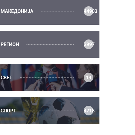
МАКЕДОНИЈА
44903
РЕГИОН
3997
СВЕТ
14
СПОРТ
4718