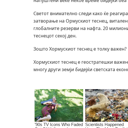
напуштени веќе некое време бидејќи беа
Светот внимателно следи како ќе реагира
затворање на Ормускиот теснец, витален 
глобалните резерви на нафта. 20 милиони
теснецот секој ден.
Зошто Хормускиот теснец е толку важен?
Хормускиот теснец е геостратешки важен
многу други земји бидејќи светската екон