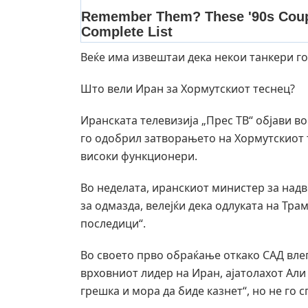
Веќе има извештаи дека некои танкери го
Што вели Иран за Хормутскиот теснец?
Иранската телевизија „Прес ТВ“ објави в
го одобрил затворањето на Хормутскиот т
високи функционери.
Во неделата, иранскиот министер за надв
за одмазда, велејќи дека одлуката на Тр
последици“.
Во своето прво обраќање откако САД влег
врховниот лидер на Иран, ајатолахот Али
грешка и мора да биде казнет“, но не го