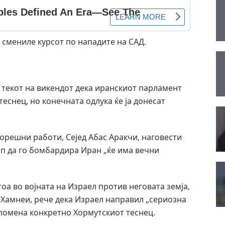
 смениле курсот по нападите на САД.
о текот на викендот дека иранскиот парламент
еснец, но конечната одлука ќе ја донесат
орешни работи, Сејед Абас Аракчи, наговести
амп да го бомбардира Иран „ќе има вечни
оа во војната на Израел против неговата земја,
 Хамнеи, рече дека Израел направил „сериозна
 спомена конкретно Хормутскиот теснец.