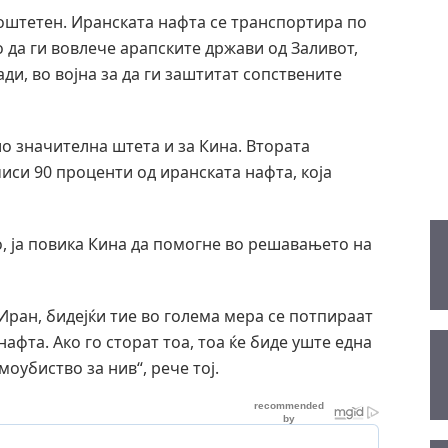
 оштетен. Иранската нафта се транспортира по
о да ги вовлече арапските држави од Заливот,
ди, во војна за да ги заштитат сопствените
о значителна штета и за Кина. Втората
чиси 90 проценти од иранската нафта, која
, ја повика Кина да помогне во решавањето на
 Иран, бидејќи тие во голема мера се потпираат
афта. Ако го сторат тоа, тоа ќе биде уште една
оубиство за нив“, рече тој.