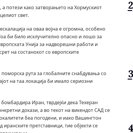
а, а потези како затворањето на Хормускиот
целиот свет.
ескалација на оваа војна е огромна, особено
Тоа би било исклучително опасно и лошо за
 Европската Унија за надворешни работи и
есрет на состанокот со европските
а поморска рута за глобалните снабдувања со
ајот на таа локација би имало сериозни
о бомбардира Иран, тврдејќи дека Техеран
нкретни докази, а во текот на викендот САД се
локалитети беа погодени, и иако Вашингтон
д иранските претставници, тие објекти се