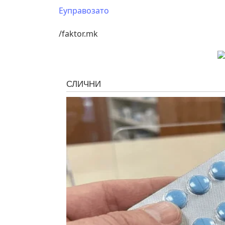
Еуправозато
/faktor.mk