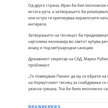
Од друга страна, Иран би бил економски
истата рута, а затворањето би ризикувал
кои остро ги критикуваа израелските напа
интереси.
Затворањето на теснецот би предизвикал
најголема економија во светот купува ре
инаку е под меѓународни санкции.
Државниот секретар на САД, Марко Рубио
проблемот.
„Го повикувам Пекинг да му се обрати на
на Хормутскиот теснец за снабдување со н
ужасна грешка. Тоа би било економско сам