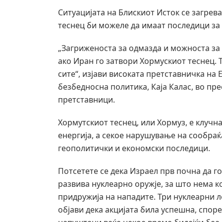
Ситуацијата на Блискиот Исток се загрев
теснец би можеле да имаат последици за 
„Загриженоста за одмазда и можноста за 
ако Иран го затвори Хормускиот теснец. 
сите“, изјави високата претставничка на
безбедносна политика, Каја Калас, во пр
претставници.
Хормутскиот теснец, или Хормуз, е клучн
енергија, а секое нарушување на сообраќ
геополитички и економски последици.
Потсетете се дека Израел прв почна да г
развива нуклеарно оружје, за што нема ко
придружија на нападите. Три нуклеарни 
објави дека акцијата била успешна, споре