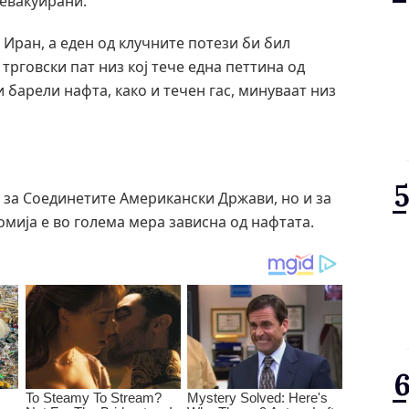
 евакуирани.
 Иран, а еден од клучните потези би бил
трговски пат низ кој тече една петтина од
 барели нафта, како и течен гас, минуваат низ
 за Соединетите Американски Држави, но и за
омија е во голема мера зависна од нафтата.