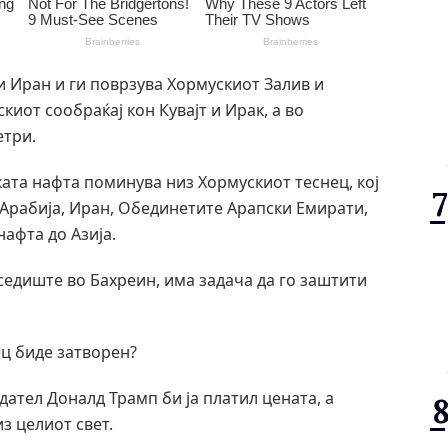
и Иран и ги поврзува Хормускиот Залив и
киот сообраќај кон Кувајт и Ирак, а во
етри.
ката нафта поминува низ Хормускиот теснец, кој
 Арабија, Иран, Обединетите Арапски Емирати,
нафта до Азија.
седиште во Бахреин, има задача да го заштити
ец биде затворен?
дател Доналд Трамп би ја платил цената, а
з целиот свет.