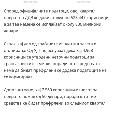
Според официјалните податоци, овој квартал
поврат на ДДВ ќе добијат вкупно 528.447 корисници,
а за таа намена се исплаќаат околу 836 милиони
денари.
Сепак, кај дел од граѓаните исплатата засега е
стопирана. Од УЈП појаснуваат дека кај 4.968
корисници се утврдени неточни податоци за
трансакциските сметки, поради што средствата
нема да бидат префрлени сè додека податоците не
се коригираат.
Дополнително, кај 7.560 корисници износот за
поврат е помал од 50 денари, поради што тие
средства ќе бидат префрлени во следниот квартал.