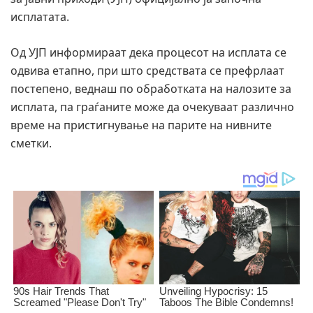
исплатата.
Од УЈП информираат дека процесот на исплата се
одвива етапно, при што средствата се префрлаат
постепено, веднаш по обработката на налозите за
исплата, па граѓаните може да очекуваат различно
време на пристигнување на парите на нивните
сметки.