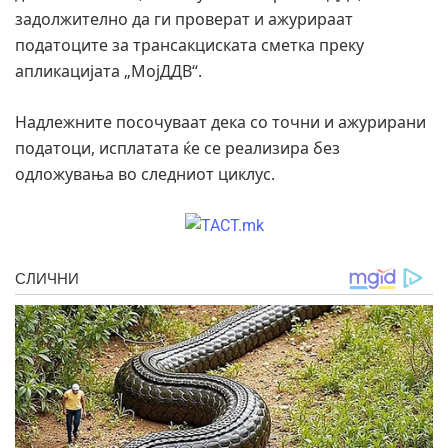
задолжително да ги проверат и ажурираат
податоците за трансакциската сметка преку
апликацијата „МојДДВ“.
Надлежните посочуваат дека со точни и ажурирани
податоци, исплатата ќе се реализира без
одложувања во следниот циклус.