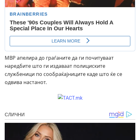
МВР апелира до граѓаните да ги почитуваат
наредбите што ги издаваат полициските
службеници по сообраќајниците каде што ќе се
одвива настанот.