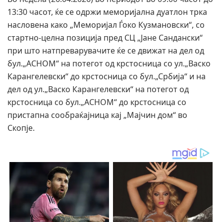
13:30 часот, ќе се одржи меморијална дуатлон трка
насловена како „Меморијал Ѓоко Кузмановски“, со
стартно-целна позиција пред СЦ „Јане Сандански“
при што натпреварувачите ќе се движат на дел од
бул.„АСНОМ“ на потегот од крстосница со ул.„Васко
Карангелевски“ до крстосница со бул.„Србија“ и на
дел од ул.„Васко Карангелевски“ на потегот од
крстосница со бул.„АСНОМ“ до крстосница со
пристапна сообраќајница кај „Мајчин дом“ во
Скопје.