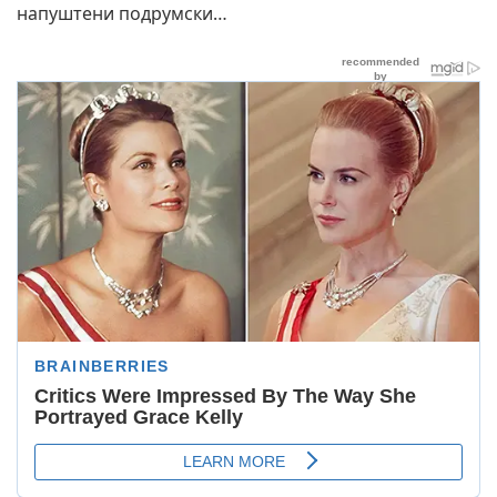
напуштени подрумски…