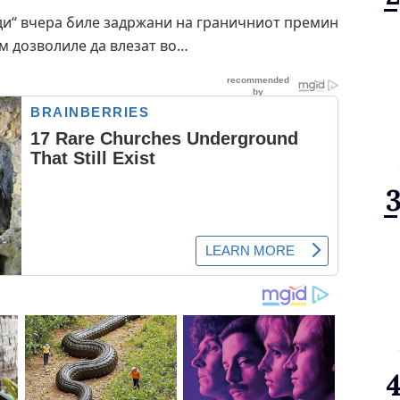
ди“ вчера биле задржани на граничниот премин
м дозволиле да влезат во…