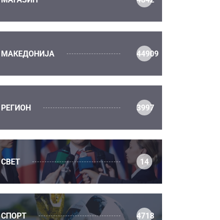
МАКЕДОНИЈА
44909
РЕГИОН
3997
СВЕТ
14
СПОРТ
4718