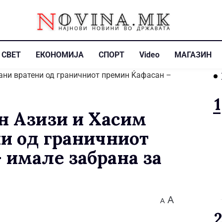
СВЕТ
ЕКОНОМИЈА
СПОРТ
Video
МАГАЗИН
н Азизи и Хасим
и од граничниот
 имале забрана за
A
A