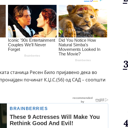
ската станица Ресен било пријавено дека во
пронајден починат К.Џ.С.(56) од САД – соопшти