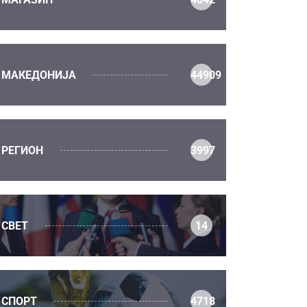
МАКЕДОНИЈА
44909
РЕГИОН
3997
СВЕТ
14
СПОРТ
4718