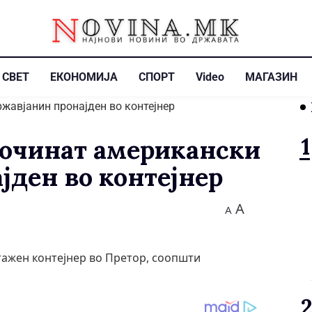
СВЕТ
ЕКОНОМИЈА
СПОРТ
Video
МАГАЗИН
Починат американски
јден во контејнер
A
A
тажен контејнер во Претор, соопшти