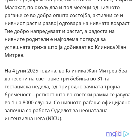
Малахат, по околу два и пол месеци од нивното
раѓање се во добра општа состојба, активни се и
нивниот раст и развој одговара на нивната возраст.
Тие добро напредуваат и растат, а радоста на
нивните родители е најголема потврда за
успешната грижа што ја добиваат во Клиника Жан
Митрев.
На 4 јуни 2025 година, во Клиника Жан Митрев беа
донесени на свет овие три бебиња во 31-та
гестациска недела, од природно зачната тројна
бременост – реткост што во светски рамки се јавува
во 1 на 8000 случаи. Со нивното раѓање официјално
започна со работа Одделот за неонатална
интензивна нега (NICU).