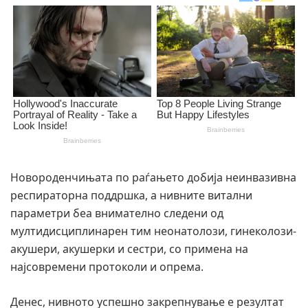
Новороденчињата по раѓањето добија неинвазивна
респираторна поддршка, а нивните витални
параметри беа внимателно следени од
мултидисциплинарен тим неонатолози, гинеколози-
акушери, акушерки и сестри, со примена на
најсовремени протоколи и опрема.
Денес, нивното успешно закрепнување е резултат