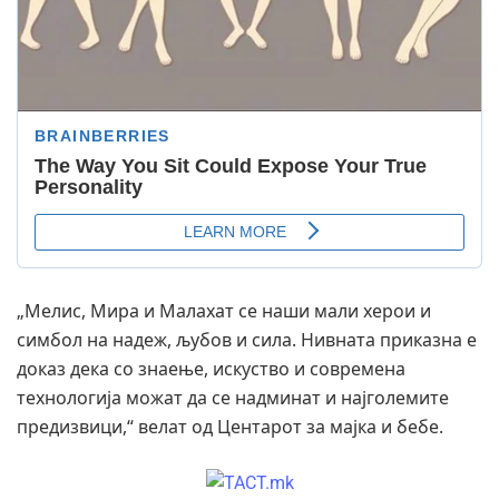
„Мелис, Мира и Малахат се наши мали херои и
симбол на надеж, љубов и сила. Нивната приказна е
доказ дека со знаење, искуство и современа
технологија можат да се надминат и најголемите
предизвици,“ велат од Центарот за мајка и бебе.