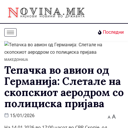
Последни
МАКЕДОНИЈА
Тепачка во авион од
Германија: Слетале на
скопскиот аеродром со
полициска пријава
A
15/01/2026
A
На 14.01.2026 во 17:00 часот во СВР Скопје, од