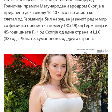
Граничен премин Меѓународен аеродром Скопје е
пријавено дека околу 16:40 часот во авион кој
слетал од Германија бил нарушен јавниот ред и мир
со физичка пресметка помеѓу Г.Ф.(49) од Германија и
45-годишната Г.Ф. од Скопје од една страна и Ш.С.
(38) од с.Лопате, кумановско, од друга страна.