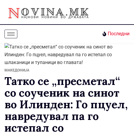
Последни
МАКЕДОНИЈА
Татко се „пресметал“
со соученик на синот
во Илинден: Го пцуел,
навредувал па го
истепал со