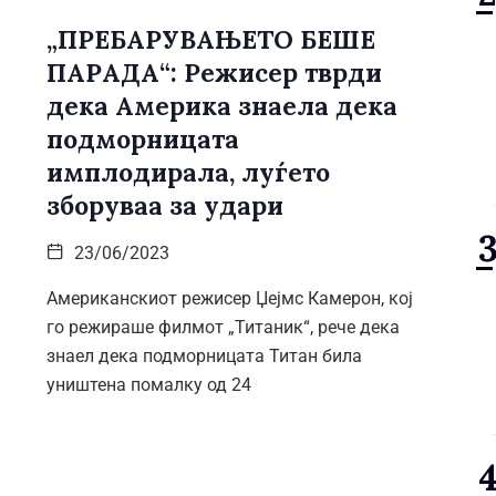
„ПРЕБАРУВАЊЕТО БЕШЕ
ПАРАДА“: Режисер тврди
дека Америка знаела дека
подморницата
имплодирала, луѓето
зборуваа за удари
23/06/2023
Американскиот режисер Џејмс Камерон, кој
го режираше филмот „Титаник“, рече дека
знаел дека подморницата Титан била
уништена помалку од 24