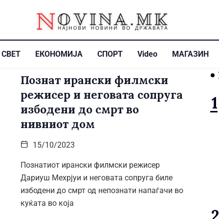
СВЕТ
ЕКОНОМИЈА
СПОРТ
Video
МАГАЗИН
Познат ирански филмски
режисер и неговата сопруга
избодени до смрт во
нивниот дом
15/10/2023
Познатиот ирански филмски режисер
Дариуш Мехрјуи и неговата сопруга биле
избодени до смрт од непознати напаѓачи во
куќата во која