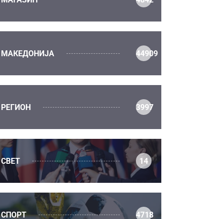
МАКЕДОНИЈА
44909
РЕГИОН
3997
СВЕТ
14
СПОРТ
4718