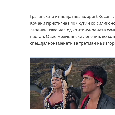
Граѓанската иницијатива Support Kocani
Кочани пристигнаа 407 кутии со силиконск
лепенки, како дел од континуираната ху
настан. Овие медицински лепенки, во кои 
специјалнонаменети за третман на изгор