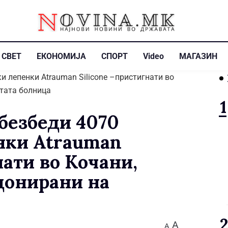
СВЕТ
ЕКОНОМИЈА
СПОРТ
Video
МАГАЗИН
обезбеди 4070
нки Atrauman
нати во Кочани,
 донирани на
A
A