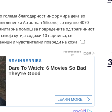
 со голема благодарност информира дека во
и лепенки Atrauman Silicone, со вкупно 4070
манитарна помош за повредените од трагичниот
секоја кутија содржи 10 парчиња, се
еници и чувствителни повреди на кожа. […]