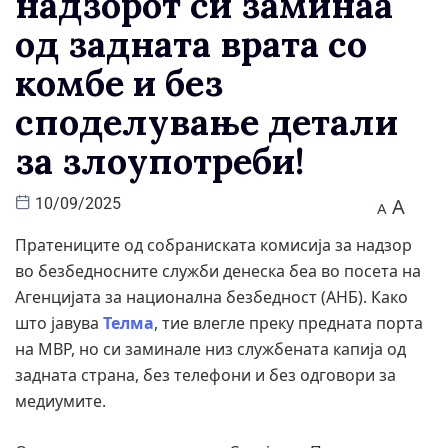
надзорот си заминаа
од задната врата со
комбе и без
споделување детали
за злоупотреби!
A
10/09/2025
A
Пратениците од собраниската комисија за надзор
во безбедносните служби денеска беа во посета на
Агенцијата за национална безбедност (АНБ). Како
што јавува
Телма
, тие влегле преку предната порта
на МВР, но си заминале низ службената капија од
задната страна, без телефони и без одговори за
медиумите.