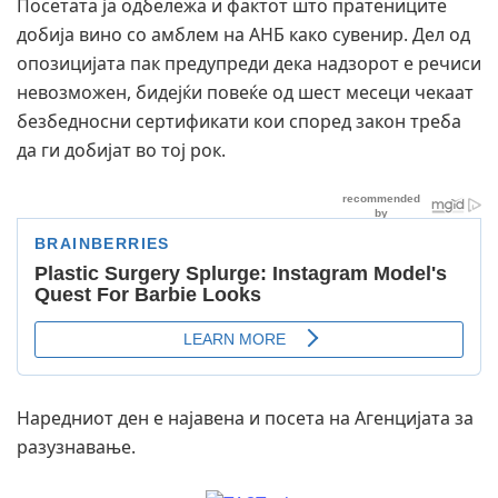
Посетата ја одбележа и фактот што пратениците
добија вино со амблем на АНБ како сувенир. Дел од
опозицијата пак предупреди дека надзорот е речиси
невозможен, бидејќи повеќе од шест месеци чекаат
безбедносни сертификати кои според закон треба
да ги добијат во тој рок.
Наредниот ден е најавена и посета на Агенцијата за
разузнавање.