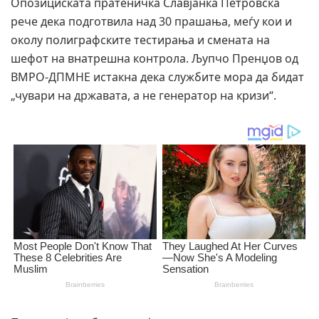
Опозициската пратеничка Славјанка Петровска
рече дека подготвила над 30 прашања, меѓу кои и
околу полиграфските тестирања и смената на
шефот на внатрешна контрола. Љупчо Пренџов од
ВМРО-ДПМНЕ истакна дека службите мора да бидат
„чувари на државата, а не генератор на кризи“.