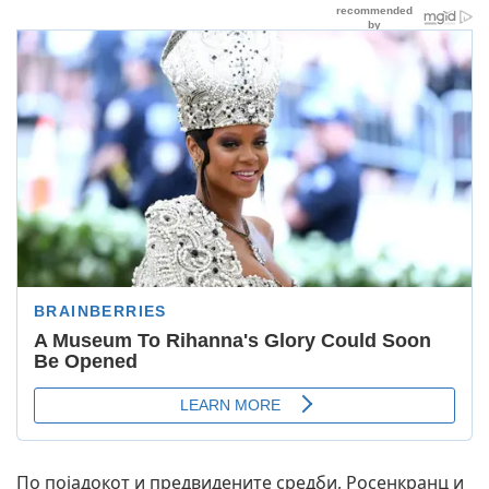
По појадокот и предвидените средби, Росенкранц и