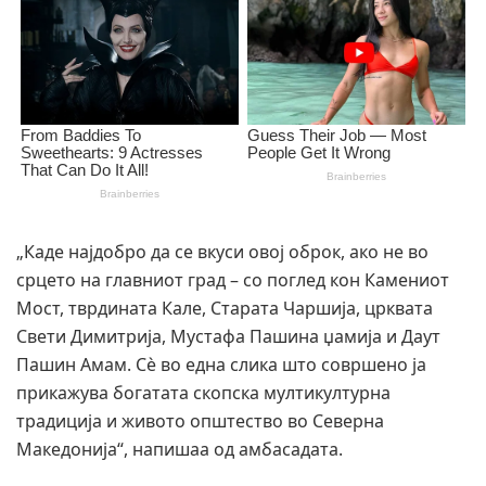
„Каде најдобро да се вкуси овој оброк, ако не во
срцето на главниот град – со поглед кон Камениот
Мост, тврдината Кале, Старата Чаршија, црквата
Свети Димитрија, Мустафа Пашина џамија и Даут
Пашин Амам. Сè во една слика што совршено ја
прикажува богатата скопска мултикултурна
традиција и живото општество во Северна
Македонија“, напишаа од амбасадата.