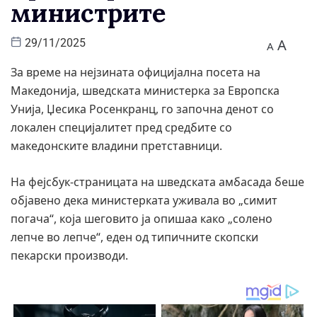
министрите
A
29/11/2025
A
За време на нејзината официјална посета на
Македонија, шведската министерка за Европска
Унија, Џесика Росенкранц, го започна денот со
локален специјалитет пред средбите со
македонските владини претставници.
На фејсбук-страницата на шведската амбасада беше
објавено дека министерката уживала во „симит
погача“, која шеговито ја опишаа како „солено
лепче во лепче“, еден од типичните скопски
пекарски производи.