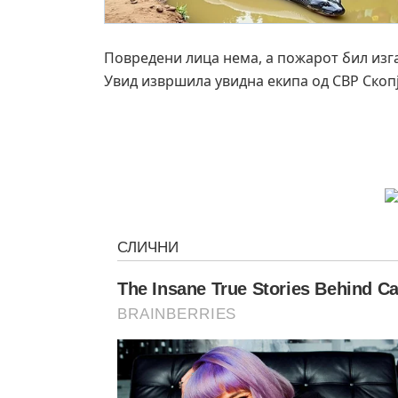
Повредени лица нема, а пожарот бил изга
Увид извршила увидна екипа од СВР Скопј