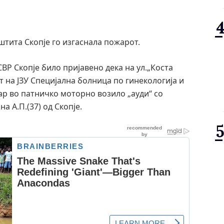
тита Скопје го изгаснала пожарот.
СВР Скопје било пријавено дека на ул.„Коста
т на ЈЗУ Специјална болница по гинекологија и
ар во патничко моторно возило „ауди“ со
а А.П.(37) од Скопје.