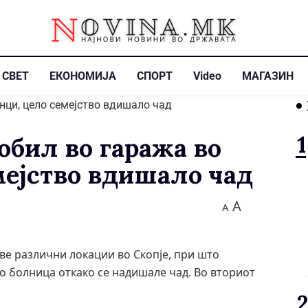
СВЕТ
ЕКОНОМИЈА
СПОРТ
Video
МАГАЗИН
обил во гаража во
мејство вдишало чад
A
A
ве различни локации во Скопје, при што
во болница откако се надишале чад. Во вториот