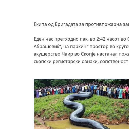
Екипа од Бригадата за противпожарна заш
Еден час претходно пак, во 2:42 часот во 
Абрашевиќ“, на паркинг простор во круго
акушерство Чаир во Скопје настанал пож
скопски регистарски ознаки, сопственост н