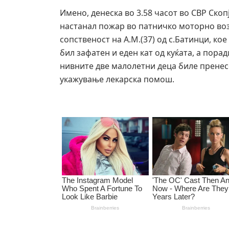
Имено, денеска во 3.58 часот во СВР Скоп
настанал пожар во патничко моторно воз
сопственост на А.М.(37) од с.Батинци, ко
бил зафатен и еден кат од куќата, а пора
нивните две малолетни деца биле пренес
укажување лекарска помош.