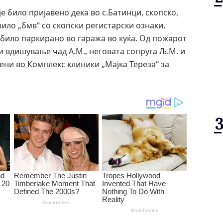
је било пријавено дека во с.Батинци, скопско,
ило „бмв“ со скопски регистарски ознаки,
е било паркирано во гаража во куќа. Од пожарот
ди вдишување чад А.М., неговата сопруга Љ.М. и
ени во Комплекс клиники „Мајка Тереза“ за