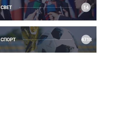
СВЕТ
14
СПОРТ
4718