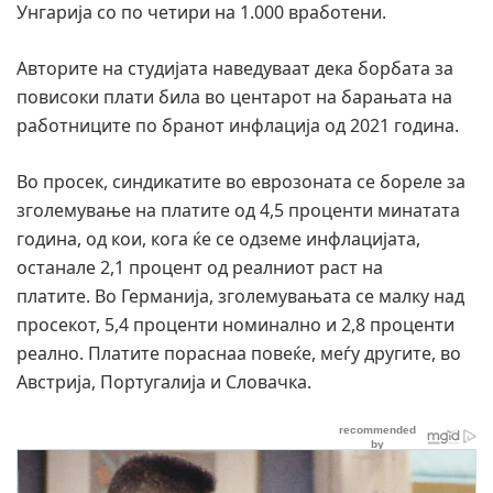
Унгарија со по четири на 1.000 вработени.
Авторите на студијата наведуваат дека борбата за
повисоки плати била во центарот на барањата на
работниците по бранот инфлација од 2021 година.
Во просек, синдикатите во еврозоната се бореле за
зголемување на платите од 4,5 проценти минатата
година, од кои, кога ќе се одземе инфлацијата,
останале 2,1 процент од реалниот раст на
платите. Во Германија, зголемувањата се малку над
просекот, 5,4 проценти номинално и 2,8 проценти
реално. Платите пораснаа повеќе, меѓу другите, во
Австрија, Португалија и Словачка.