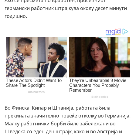
Ако се пресмета по вработен, просечниот
германски работник штрајкува околу десет минути
годишно.
Во Финска, Кипар и Шпанија, работата била
прекината значително повеќе отколку во Германија.
Малку работнички борби биле забележани во
Шведска со еден ден штрајк, како и во Австрија и