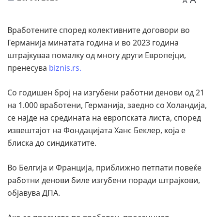
A
Вработените според колективните договори во
Германија минатата година и во 2023 година
штрајкуваа помалку од многу други Европејци,
пренесува
biznis.rs.
Со годишен број на изгубени работни денови од 21
на 1.000 вработени, Германија, заедно со Холандија,
се најде на средината на европската листа, според
извештајот на Фондацијата Ханс Беклер, која е
блиска до синдикатите.
Во Белгија и Франција, приближно петпати повеќе
работни денови биле изгубени поради штрајкови,
објавува ДПА.