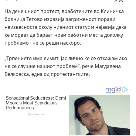
A
На денешниот протест, вработените во Клиничка
болница Тетово изразија загриженост поради
неизвесноста околу нивниот статус и најавија дека
ќе мораат да бараат нови работни места доколку
проблемот не се реши наскоро.
„Трпението има лимит. Јас лично ќе се откажам ако
не се слушне нашиот проблем“, рече Магдалена
Велковска, една од протестантките.