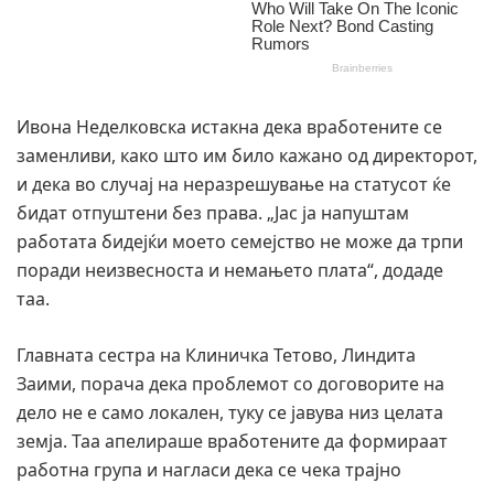
Ивона Неделковска истакна дека вработените се
заменливи, како што им било кажано од директорот,
и дека во случај на неразрешување на статусот ќе
бидат отпуштени без права. „Јас ја напуштам
работата бидејќи моето семејство не може да трпи
поради неизвесноста и немањето плата“, додаде
таа.
Главната сестра на Клиничка Тетово, Линдита
Заими, порача дека проблемот со договорите на
дело не е само локален, туку се јавува низ целата
земја. Таа апелираше вработените да формираат
работна група и нагласи дека се чека трајно