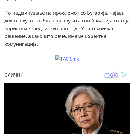
По надминување на проблемот со Бугарија, најави
дека фокусот ќе биде на пругата кон Албанија со која
користиме заеднички грант од ЕУ за техничко
решение, а како што рече, имаме коректна
комуникација.