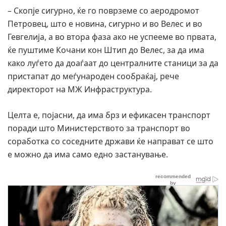
– Скопје сигурно, ќе го поврземе со аеродромот
Петровец, што е новина, сигурно и во Велес и во
Гевгелија, а во втора фаза ако не успееме во првата,
ќе пуштиме Кочани кон Штип до Велес, за да има
како луѓето да доаѓаат до централните станици за да
пристапат до меѓународен сообраќај, рече
директорот на МЖ Инфраструктура.
Целта е, појасни, да има брз и ефикасен транспорт
поради што Министерството за транспорт во
соработка со соседните држави ќе направат се што
е можно да има само едно застанување.