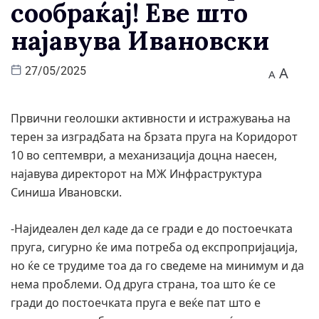
сообраќај! Еве што
најавува Ивановски
A
27/05/2025
A
Првични геолошки активности и истражувања на
терен за изградбата на брзата пруга на Коридорот
10 во септември, а механизација доцна наесен,
најавува директорот на МЖ Инфраструктура
Синиша Ивановски.
-Најидеален дел каде да се гради е до постоечката
пруга, сигурно ќе има потреба од експропријација,
но ќе се трудиме тоа да го сведеме на минимум и да
нема проблеми. Од друга страна, тоа што ќе се
гради до постоечката пруга е веќе пат што е