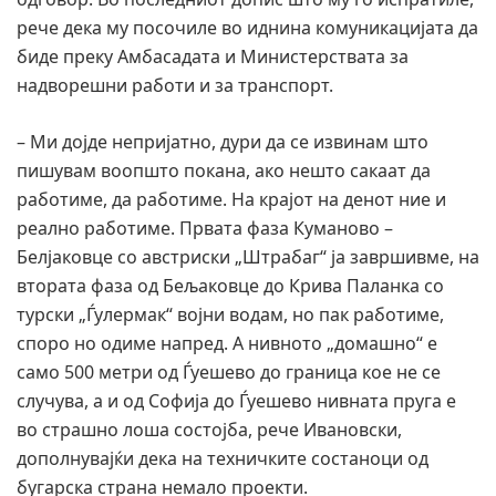
рече дека му посочиле во иднина комуникацијата да
биде преку Амбасадата и Министерствата за
надворешни работи и за транспорт.
– Ми дојде непријатно, дури да се извинам што
пишувам воопшто покана, ако нешто сакаат да
работиме, да работиме. На крајот на денот ние и
реално работиме. Првата фаза Куманово –
Белјаковце со австриски „Штрабаг“ ја завршивме, на
втората фаза од Бељаковце до Крива Паланка со
турски „Ѓулермак“ војни водам, но пак работиме,
споро но одиме напред. А нивното „домашно“ е
само 500 метри од Ѓуешево до граница кое не се
случува, а и од Софија до Ѓуешево нивната пруга е
во страшно лоша состојба, рече Ивановски,
дополнувајќи дека на техничките состаноци од
бугарска страна немало проекти.