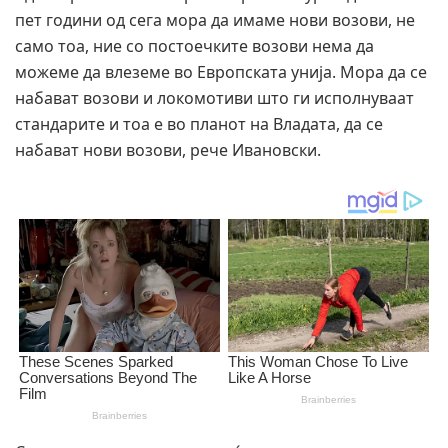
пет години од сега мора да имаме нови возови, не
само тоа, ние со постоечките возови нема да
можеме да влеземе во Европската унија. Мора да се
набават возови и локомотиви што ги исполнуваат
стандарите и тоа е во планот на Владата, да се
набават нови возови, рече Ивановски.