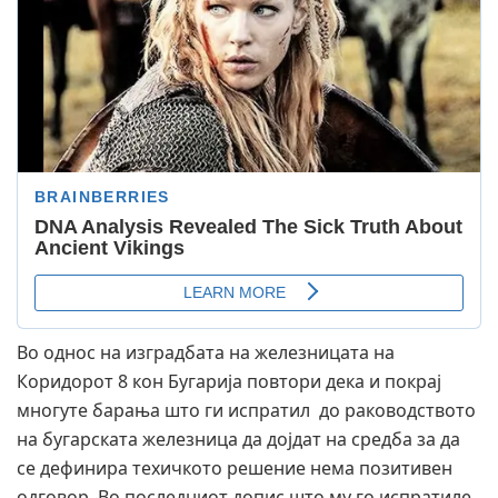
Во однос на изградбата на железницата на
Коридорот 8 кон Бугарија повтори дека и покрај
многуте барања што ги испратил до раководството
на бугарската железница да дојдат на средба за да
се дефинира техичкото решение нема позитивен
одговор. Во последниот допис што му го испратиле,