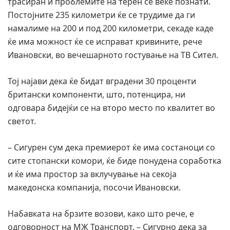
трасиран и проблемите на терен се веќе познати.
Постојните 235 километри ќе се трудиме да ги
намалиме на 200 и под 200 километри, секаде каде
ќе има можност ќе се исправат кривините, рече
Ивановски, во вечешарното гостување на ТВ Сител.
Тој најави дека ќе бидат вградени 30 проценти
британски компоненти, што, потенцира, ни
одговара бидејќи се на второ место по квалитет во
светот.
– Сигурен сум дека премиерот ќе има состаноци со
сите стопански комори, ќе биде понудена соработка
и ќе има простор за вклучување на секоја
македонска компанија, посочи Ивановски.
Набавката на брзите возови, како што рече, е
одговорност на МЖ Транспорт. – Сигурно дека за