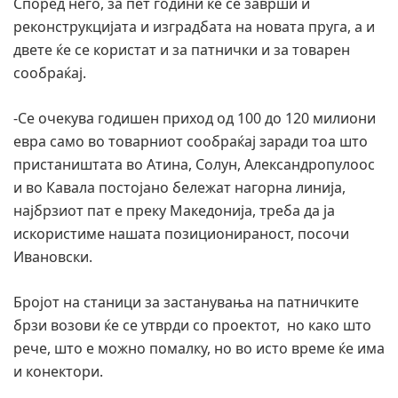
Според него, за пет години ќе се заврши и
реконструкцијата и изградбата на новата пруга, а и
двете ќе се користат и за патнички и за товарен
сообраќај.
-Се очекува годишен приход од 100 до 120 милиони
евра само во товарниот сообраќај заради тоа што
пристаништата во Атина, Солун, Александропулоос
и во Кавала постојано бележат нагорна линија,
најбрзиот пат е преку Македонија, треба да ја
искористиме нашата позиционираност, посочи
Ивановски.
Бројот на станици за застанувања на патничките
брзи возови ќе се утврди со проектот, но како што
рече, што е можно помалку, но во исто време ќе има
и конектори.