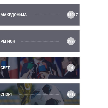
МАКЕДОНИЈА
44917
РЕГИОН
3997
СВЕТ
14
СПОРТ
4718