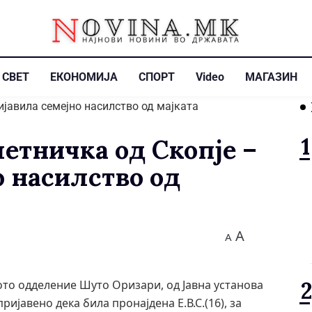
СВЕТ
ЕКОНОМИЈА
СПОРТ
Video
МАГАЗИН
етничка од Скопје –
о насилство од
A
A
кото одделение Шуто Оризари, од Јавна установа
ијавено дека била пронајдена Е.В.С.(16), за