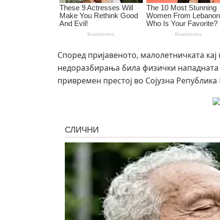
Според пријавеното, малолетничката кај 
недоразбирања била физички нападната од 
привремен престој во Сојузна Република 