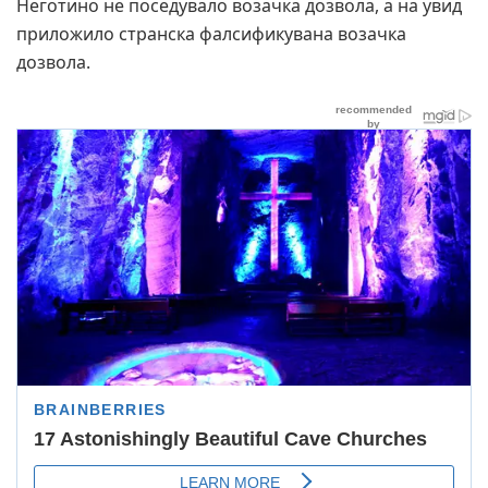
Неготино не поседувало возачка дозвола, а на увид
приложило странска фалсификувана возачка
дозвола.