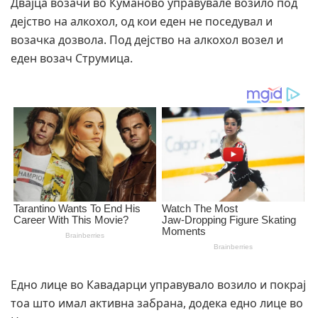
Двајца возачи во Куманово управувале возило под
дејство на алкохол, од кои еден не поседувал и
возачка дозвола. Под дејство на алкохол возел и
еден возач Струмица.
Едно лице во Кавадарци управувало возило и покрај
тоа што имал активна забрана, додека едно лице во