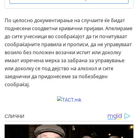
По целосно документирање на случаите ќе бидат
поднесени соодветни кривични пријави. Апелираме
до сите учесници во сообраќајот да ги почитуваат
сообраќајните правила и прописи, да не управуваат
возило без положен возачки испит или доколку
имаат изречена мерка за забрана за управување
или доколку се под дејство на алкохол и сите
заеднички да придонесеме за побезбеден
сообраќај.