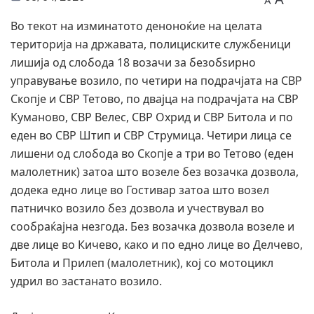
A
Во текот на изминатото деноноќие на целата
територија на државата, полициските службеници
лишија од слобода 18 возачи за безобѕирно
управување возило, по четири на подрачјата на СВР
Скопје и СВР Тетово, по двајца на подрачјата на СВР
Куманово, СВР Велес, СВР Охрид и СВР Битола и по
еден во СВР Штип и СВР Струмица. Четири лица се
лишени од слобода во Скопје а три во Тетово (еден
малолетник) затоа што возеле без возачка дозвола,
додека едно лице во Гостивар затоа што возел
патничко возило без дозвола и учествувал во
сообраќајна незгода. Без возачка дозвола возеле и
две лице во Кичево, како и по едно лице во Делчево,
Битола и Прилеп (малолетник), кој со мотоцикл
удрил во застанато возило.