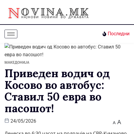
Последни
МАКЕДОНИЈА
Приведен водич од
Косово во автобус:
Ставил 50 евра во
пасошот!
A
24/05/2026
A
Денеска во 6:30 часот на подрачје на СВР-Куманово