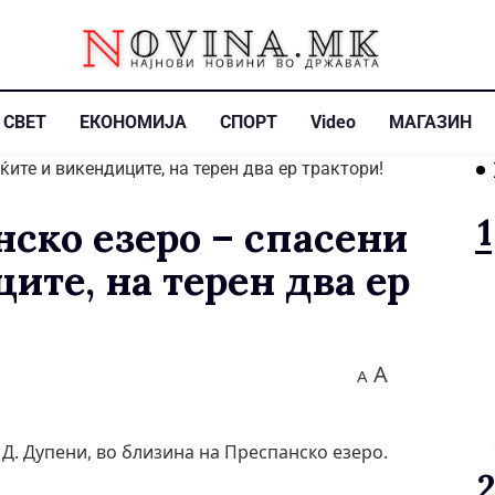
СВЕТ
ЕКОНОМИЈА
СПОРТ
Video
МАГАЗИН
ско езеро – спасени
ите, на терен два ер
A
A
 Д. Дупени, во близина на Преспанско езеро.