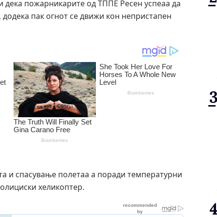
и дека пожарникарите од ТППЕ Ресен успеаа да
, додека пак огнот се движи кон непристапен
ита и спасување полетаа а поради температурни
полициски хеликоптер.