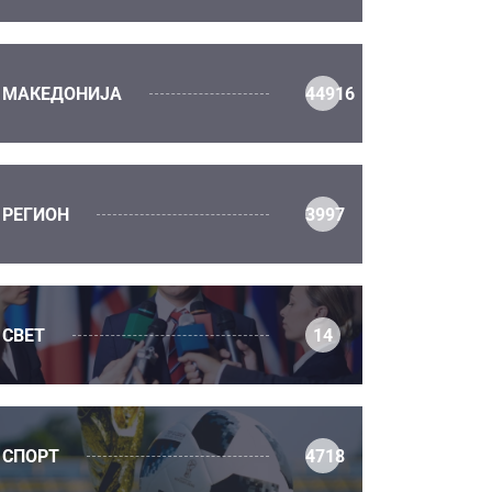
МАКЕДОНИЈА
44916
РЕГИОН
3997
СВЕТ
14
СПОРТ
4718