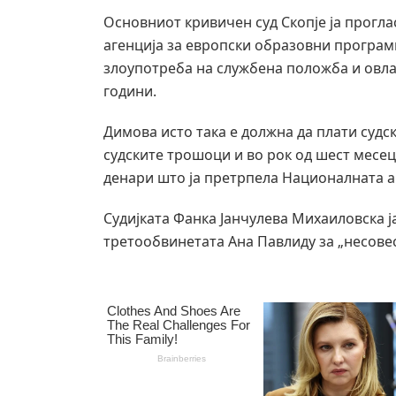
Основниот кривичен суд Скопје ја прогл
агенција за европски образовни програми
злоупотреба на службена положба и овлас
години.
Димова исто така е должна да плати судск
судските трошоци и во рок од шест месец
денари што ја претрпела Националната а
Судијката Фанка Јанчулева Михаиловска ј
третообвинетата Ана Павлиду за „несове