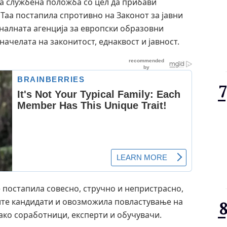
та службена положба со цел да прибави
 Таа постапила спротивно на Законот за јавни
налната агенција за европски образовни
ачелата на законитост, еднаквост и јавност.
е постапила совесно, стручно и непристрасно,
те кандидати и овозможила повластување на
ко соработници, експерти и обучувачи.