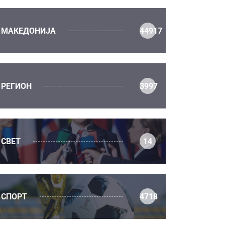
МАКЕДОНИЈА
44917
РЕГИОН
3997
СВЕТ
14
СПОРТ
4718