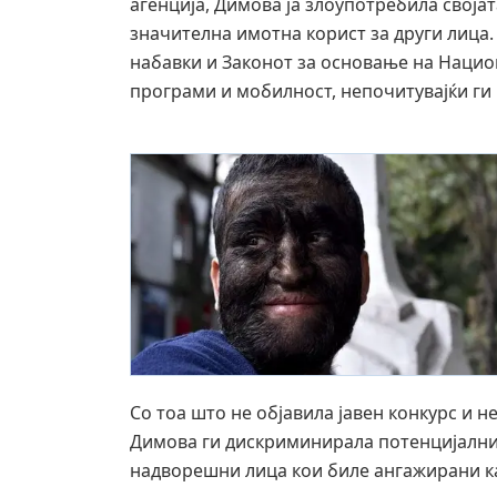
агенција, Димова ја злоупотребила своја
значителна имотна корист за други лица.
набавки и Законот за основање на Нацио
програми и мобилност, непочитувајќи ги н
Со тоа што не објавила јавен конкурс и н
Димова ги дискриминирала потенцијални
надворешни лица кои биле ангажирани ка