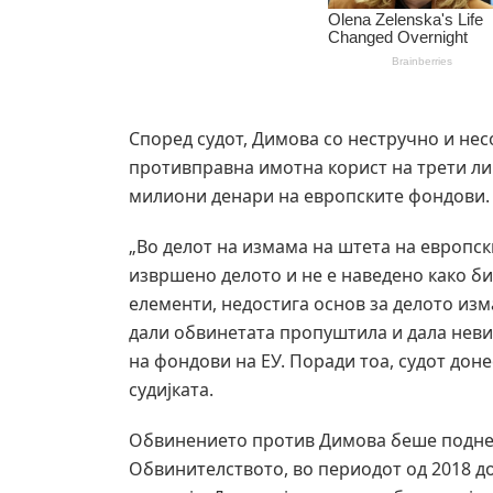
Според судот, Димова со нестручно и н
противправна имотна корист на трети ли
милиони денари на европските фондови.
„Во делот на измама на штета на европск
извршено делото и не е наведено како б
елементи, недостига основ за делото изм
дали обвинетата пропуштила и дала неви
на фондови на ЕУ. Поради тоа, судот доне
судијката.
Обвинението против Димова беше поднес
Обвинителството, во периодот од 2018 д