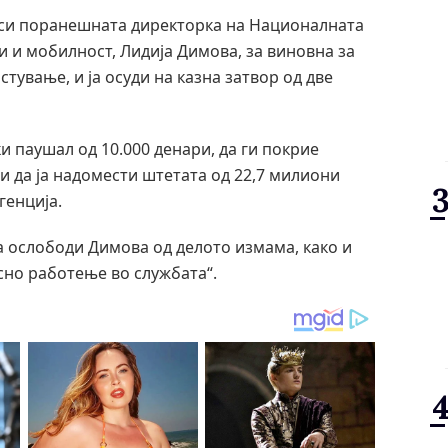
аси поранешната директорка на Националната
 и мобилност, Лидија Димова, за виновна за
тување, и ја осуди на казна затвор од две
и паушал од 10.000 денари, да ги покрие
и да ја надомести штетата од 22,7 милиони
генција.
а ослободи Димова од делото измама, како и
сно работење во службата“.