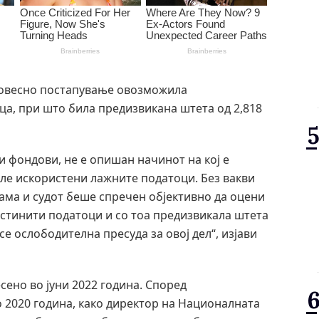
есовесно постапување овозможила
ца, при што била предизвикана штета од 2,818
и фондови, не е опишан начинот на кој е
иле искористени лажните податоци. Без вакви
ама и судот беше спречен објективно да оцени
стинити податоци и со тоа предизвикала штета
се ослободителна пресуда за овој дел“, изјави
ено во јуни 2022 година. Според
о 2020 година, како директор на Националната