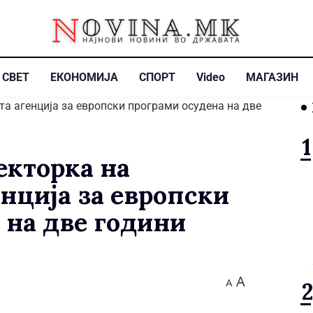
СВЕТ
ЕКОНОМИЈА
СПОРТ
Video
МАГАЗИН
кторка на
нција за европски
 на две години
A
A