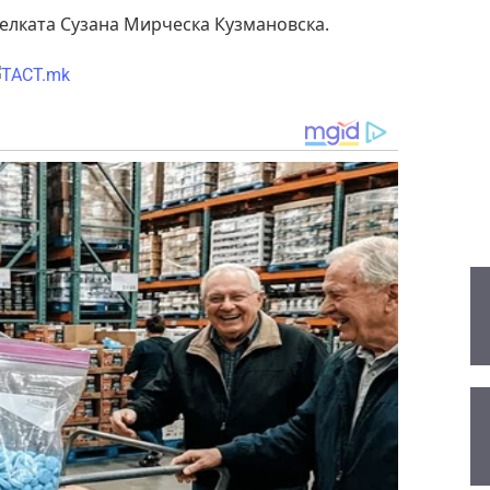
елката Сузана Мирческа Кузмановска.