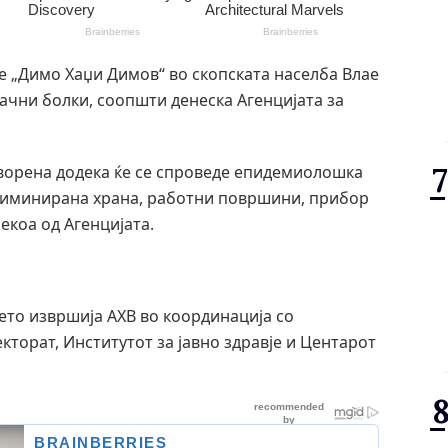
 „Димо Хаџи Димов“ во скопската населба Влае
чни болки, соопшти денеска Агенцијата за
ворена додека ќе се спроведе епидемиолошка
криминирана храна, работни површини, прибор
екоа од Агенцијата.
то извршија АХВ во координација со
торат, Институтот за јавно здравје и Центарот