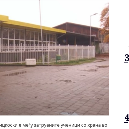
цкоски е меѓу затруените ученици со храна во