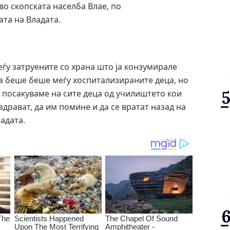
о скопската населба Влае, по
ата на Владата.
еѓу затруените со храна што ја конзумирале
а беше беше меѓу хоспитализираните деца, но
 посакуваме на сите деца од училиштето кои
драват, да им помине и да се вратат назад на
адата.