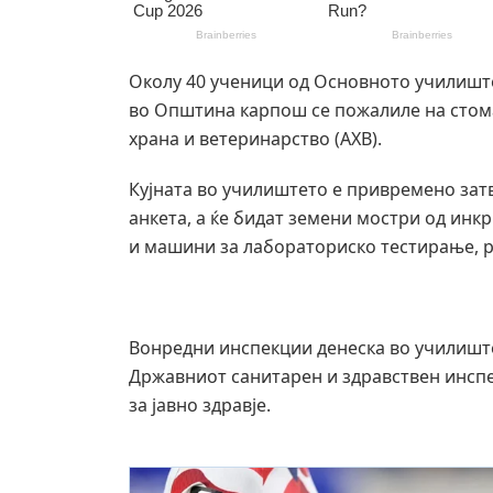
Околу 40 ученици од Основното училиште
во Општина карпош се пожалиле на стома
храна и ветеринарство (АХВ).
Кујната во училиштето е привремено зат
анкета, а ќе бидат земени мостри од ин
и машини за лабораториско тестирање, р
Вонредни инспекции денеска во училиште
Државниот санитарен и здравствен инспек
за јавно здравје.