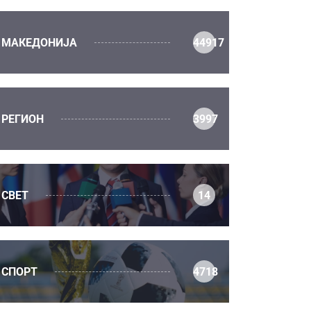
МАКЕДОНИЈА
44917
РЕГИОН
3997
СВЕТ
14
СПОРТ
4718