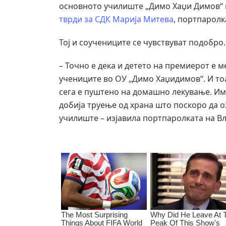
основното училиште „Димо Хаџи Димов“ в
тврди за СДК Марија Митева
, портпаролк
Тој и соучениците се чувствуват подобро.
– Точно е дека и детето на премиерот е м
учениците во ОУ „Димо Хаџидимов“. И то
сега е пуштено на домашно лекување. Им
добија труење од храна што поскоро да оз
училиште – изјавила портпаролката на Вл