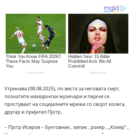
Утринава (08.08.2025), по веста за неговата смрт,
познатите македонски музичари и пејачи се
простуваат на социјалните мрежи со својот колега,
другар и пријател Пјотр.
– Пјотр Исиров – бунтовник , хипик , рокер , „Кокер“ ,