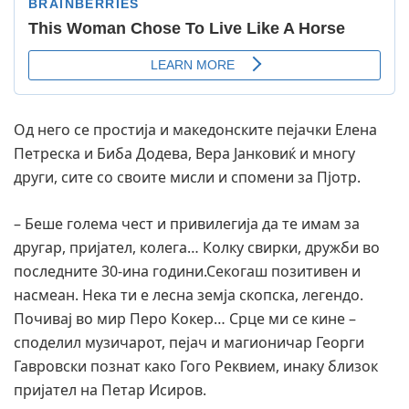
Од него се простија и македонските пејачки Елена
Петреска и Биба Додева, Вера Јанковиќ и многу
други, сите со своите мисли и спомени за Пјотр.
– Беше голема чест и привилегија да те имам за
другар, пријател, колега… Колку свирки, дружби во
последните 30-ина години.Секогаш позитивен и
насмеан. Нека ти е лесна земја скопска, легендо.
Почивај во мир Перо Кокер… Срце ми се кине –
споделил музичарот, пејач и магионичар Георги
Гавровски познат како Гого Реквием, инаку близок
пријател на Петар Исиров.