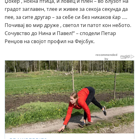
Џокер , ноќна птица, и ловец и плен – во блузот на
градот заглавен, тлее и живее за секоја секунда да
пее, за сите другар – за себе си без никаков ќар ….
Почивај во мир друже , светол ти патот кон небото.
Сочувство до Нина и Павел!“ – сподели Петар
Ренџов на својот профил на Фејсбук.