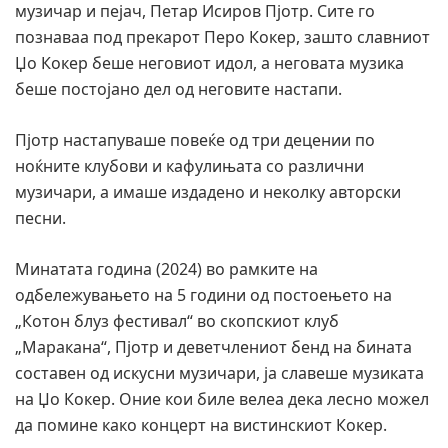
музичар и пејач, Петар Исиров Пјотр. Сите го
познаваа под прекарот Перо Кокер, зашто славниот
Џо Кокер беше неговиот идол, а неговата музика
беше постојано дел од неговите настапи.
Пјотр настапуваше повеќе од три децении по
ноќните клубови и кафулињата со различни
музичари, а имаше издадено и неколку авторски
песни.
Минатата година (2024) во рамките на
одбележувањето на 5 години од постоењето на
„Котон блуз фестивал“ во скопскиот клуб
„Маракана“, Пјотр и деветчлениот бенд на бината
составен од искусни музичари, ја славеше музиката
на Џо Кокер. Оние кои биле велеа дека лесно можел
да помине како концерт на вистинскиот Кокер.