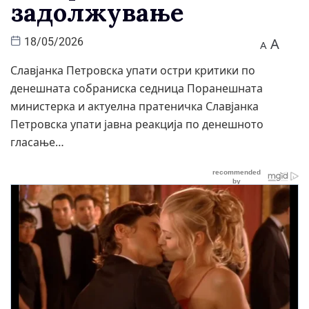
задолжување
A
18/05/2026
A
Славјанка Петровска упати остри критики по
денешната собраниска седница Поранешната
министерка и актуелна пратеничка Славјанка
Петровска упати јавна реакција по денешното
гласање…