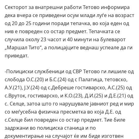
Секторот за внатрешни работи Тетово информира
дека вчера се приведени осум млади луѓе на возраст
од 20 до 25 години поради тепачка, во која еден од
нив е повреден со остар предмет. Тепачката се
случила околу 23 часот и 40 минути на булеварот
„Маршал Тито“, а полицајците веднаш успеале да ги
приведат.
-Полициски службеници од СВР Тетово ги лишиле од
слобода О.С.(20) и Б.С.(24) од с Палатица, тетовско,
А.У.(21), Ј.У.(24) од с.Дебреше гостиварско, А.С.(25) од
с.Вруток, гостиварско, и К.О.(23), Д.И.(25) и Д.Е.(21) од
с. Селце, затоа што го нарушувале јавниот ред и мир
со меѓусебна физичка пресметка во која Д.Е. од
с.Селце бил повреден со остар предмет. Тие биле
задржани во полициска станица и по
документирање на случајот ќе им биде изготвен