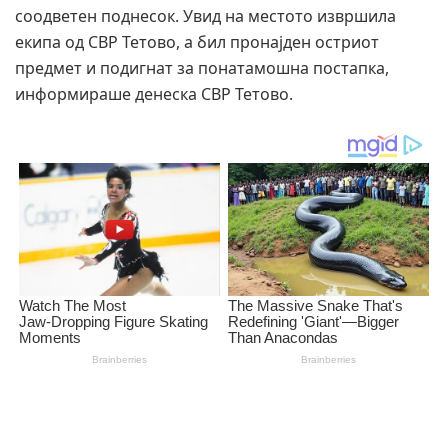
соодветен поднесок. Увид на местото извршила
екипа од СВР Тетово, а бил пронајден остриот
предмет и подигнат за понатамошна постапка,
информираше денеска СВР Тетово.