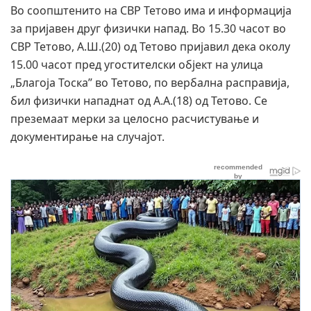
Во соопштенито на СВР Тетово има и информација
за пријавен друг физички напад. Во 15.30 часот во
СВР Тетово, А.Ш.(20) од Тетово пријавил дека околу
15.00 часот пред угостителски објект на улица
„Благоја Тоска” во Тетово, по вербална расправија,
бил физички нападнат од А.А.(18) од Тетово. Се
преземаат мерки за целосно расчистување и
документирање на случајот.