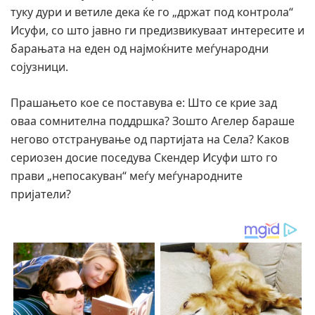
туку дури и ветиле дека ќе го „држат под контрола“
Исуфи, со што јавно ги предизвикуваат интересите и
барањата на еден од најмоќните меѓународни
сојузници.
Прашањето кое се поставува е: Што се крие зад
оваа сомнителна поддршка? Зошто Агелер бараше
негово отстранување од партијата на Села? Каков
сериозен досие поседува Скендер Исуфи што го
прави „непосакуван“ меѓу меѓународните
пријатели?