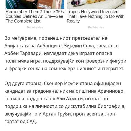
Во меѓувреме, поранешниот претседател на
Алијансата за Албанците, Зијадин Села, заедно со
Арбен Таравари, изгледаат дека играат опасна
политичка игра, поддржувајќи контроверзни фигури
и фрлајќи сенка на сомнеж врз нивниот интегритет.
Од друга страна, Скендер Исуфи стана официјален
кандидат за градоначалник на општина Арачиново,
со силна поддршка од Али Ахмети, познат по
поддршка на личности со дискутабилна биографија,
вклучувајќи го и Артан Груби, прогласен за „нон
грата“ од САД.