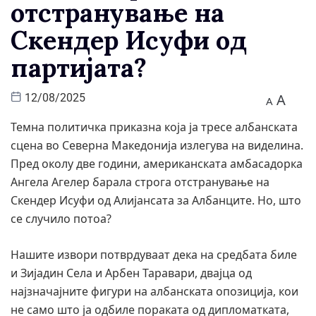
отстранување на
Скендер Исуфи од
партијата?
A
12/08/2025
A
Темна политичка приказна која ја тресе албанската
сцена во Северна Македонија излегува на виделина.
Пред околу две години, американската амбасадорка
Ангела Агелер барала строга отстранување на
Скендер Исуфи од Алијансата за Албанците. Но, што
се случило потоа?
Нашите извори потврдуваат дека на средбата биле
и Зијадин Села и Арбен Таравари, двајца од
најзначајните фигури на албанската опозиција, кои
не само што ја одбиле пораката од дипломатката,