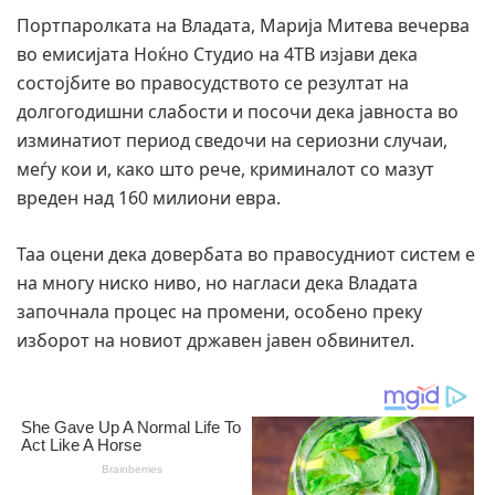
Портпаролката на Владата, Марија Митева вечерва
во емисијата Ноќно Студио на 4ТВ изјави дека
состојбите во правосудството се резултат на
долгогодишни слабости и посочи дека јавноста во
изминатиот период сведочи на сериозни случаи,
меѓу кои и, како што рече, криминалот со мазут
вреден над 160 милиони евра.
Таа оцени дека довербата во правосудниот систем е
на многу ниско ниво, но нагласи дека Владата
започнала процес на промени, особено преку
изборот на новиот државен јавен обвинител.