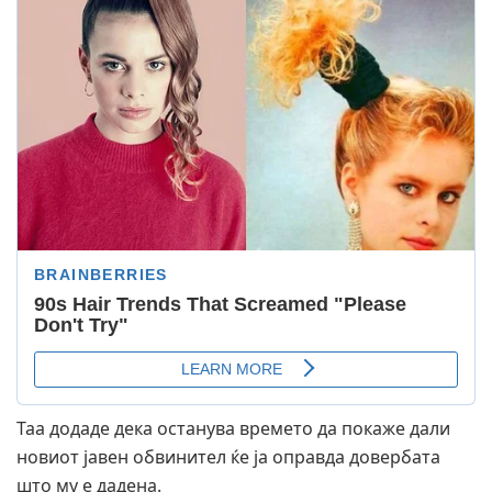
Таа додаде дека останува времето да покаже дали
новиот јавен обвинител ќе ја оправда довербата
што му е дадена.