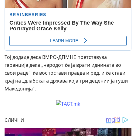
Тој додаде дека ВМРО-ДПМНЕ претставува
гаранција дека „народот ќе ја врати иднината во
свои раце“, ќе воспостави правда и ред, и ќе стави
крај на „длабоката држава која три децении ја гуши
Македонија“.