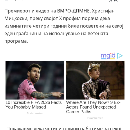
A
Премиерот и лидер на ВМРО-ДПМНЕ, Христијан
Мицкоски, преку својот X профил порача дека
изминатите четири години биле посветени на секој
еден граѓанин и на исполнување на ветената
програма.
„Покажавме дека четири години работиме за секој