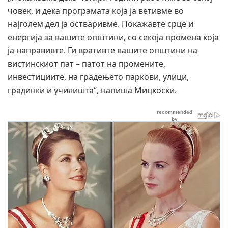
човек, и дека програмата која ја ветивме во
најголем дел ја остваривме. Покажавте срце и
енергија за вашите општини, со секоја промена која
ја направивте. Ги вративте вашите општини на
вистинскиот пат – патот на промените,
инвестициите, на градењето паркови, улици,
градинки и училишта“, напиша Мицкоски.