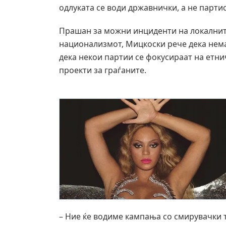
одлуката се води државнички, а не партис
Прашан за можни инциденти на локалните
национализмот, Мицкоски рече дека нем
дека некои партии се фокусираат на етн
проекти за граѓаните.
– Ние ќе водиме кампања со смирувачки т