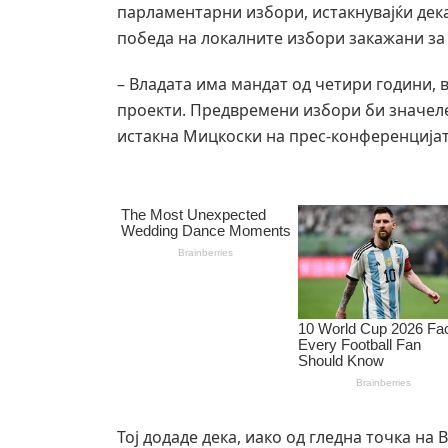
парламентарни избори, истакнувајќи дека
победа на локалните избори закажани за
– Владата има мандат од четири години, 
проекти. Предвремени избори би значеле
истакна Мицкоски на прес-конференцијат
Тој додаде дека, иако од гледна точка 