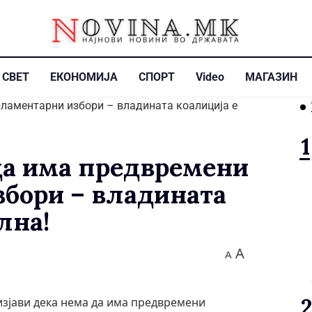
СВЕТ
ЕКОНОМИЈА
СПОРТ
Video
МАГАЗИН
да има предвремени
бори – владината
лна!
A
A
зјави дека нема да има предвремени