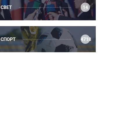
СВЕТ
14
СПОРТ
4718