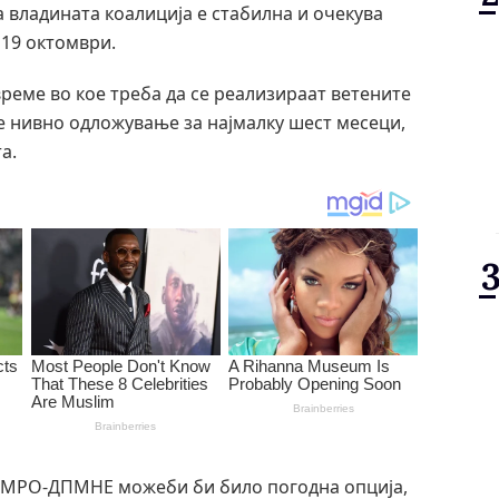
 владината коалиција е стабилна и очекува
 19 октомври.
време во кое треба да се реализираат ветените
 нивно одложување за најмалку шест месеци,
а.
на ВМРО-ДПМНЕ можеби би било погодна опција,