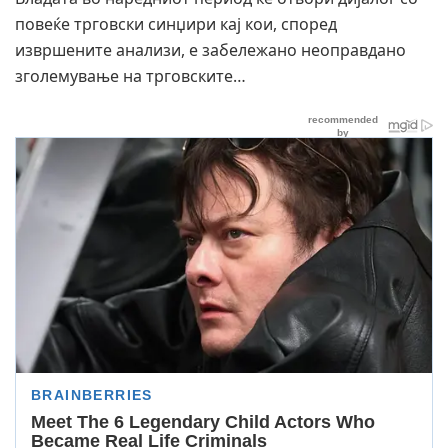
повеќе трговски синџири кај кои, според
извршените анализи, е забележано неоправдано
зголемување на трговските…